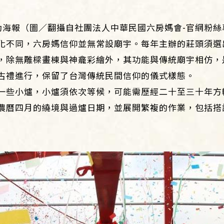
動海報（圖／翻攝自社團法人中華民國六房媽會-官網粉絲
化不同，六房媽信仰並無常設廟宇。每年主辦的莊頭須選
，除無雕樑畫棟與神龕彩繪外，其功能與傳統廟宇相仿，
古禮進行，保留了台灣傳統民間信仰的儀式樣態。
一些小爐，小爐須依次等候，可能需歷經二十至三十年方
農曆四月的繞境與過爐日期，並展開繁複的作業，包括搭