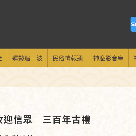
走
運勢追一波
民俗情報通
神麼影音庫
放迎信眾 三百年古禮