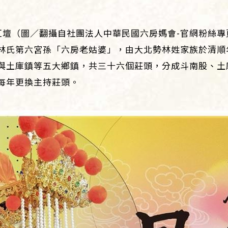
紅壇（圖／翻攝自社團法人中華民國六房媽會-官網粉絲專
林氏第六宮孫「六房老姑婆」，由大北勢林姓家族於清順
與土庫鎮等五大鄉鎮，共三十六個莊頭，分成斗南股、土
每年更換主持莊頭。