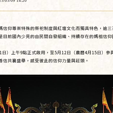
25/05/09 14:20
媽信仰尊崇特殊的祭祀制度與紅壇文化而獨具特色，逾三
是目前國內少見的由民間自發組織、持續存在的媽祖信仰
11日）上午9點正式啟用，至5月12日（農曆4月15日）
善信共襄盛舉，感受彼此的信仰力量與莊頭。