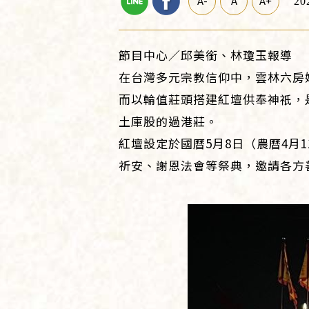
A-
A
A+
20
節目中心／邱美銜、林瓊玉報導
在台灣多元宗教信仰中，雲林六房
而以輪值莊頭搭建紅壇供奉神祇，
土庫股的過港莊。
紅壇設定於國曆5月8日（農曆4月
祈安、謝恩法會等祭典，邀請各方