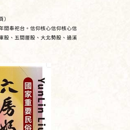
頁）
年間奉祀台。信仰核心信仰核心信
庫股、五間厝股、大北勢股、過溪