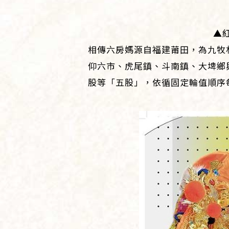
▲
相傳六房媽源自福建莆田，為九牧
仰六市、虎尾鎮、斗南鎮、大埤鄉
股等「五股」，依循固定輪值順序