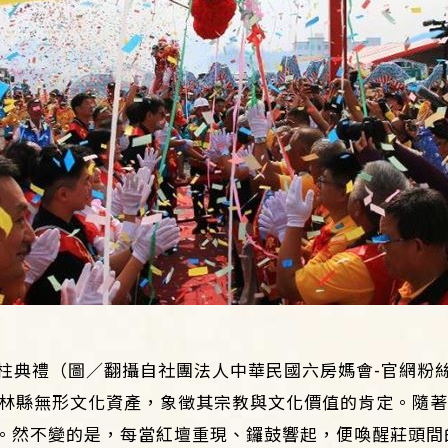
柱典禮（圖／翻攝自社團法人中華民國六房媽會-官網粉
為雲林縣無形文化資產，象徵其宗教與文化價值的肯定。隨
。然不變的是，每當紅壇重現、鑼鼓響起，便喚醒莊頭間