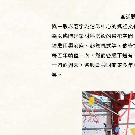
▲活
與一般以廟宇為信仰中心的媽祖文
為以臨時建築材料搭設的祭祀空間
壇啟用與安座、起駕儀式等，依皆
每五年輪值一次，然而各股下還有
一週的週末，各股會共同商定今年
等。