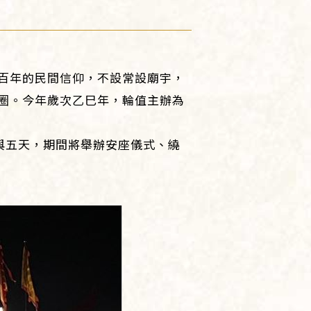
百年的民間信仰，不設常設廟宇，
圈。今年歲次乙巳年，輪值主辦為
參與五天，期間將舉辦安座儀式、繞