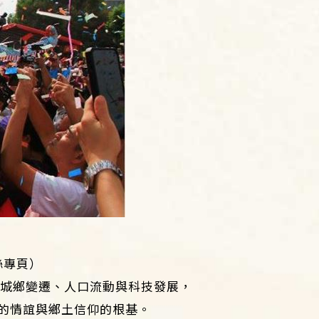
絲專頁）
著城鄉變遷、人口流動與科技發展，
的情誼與鄉土信仰的根基。