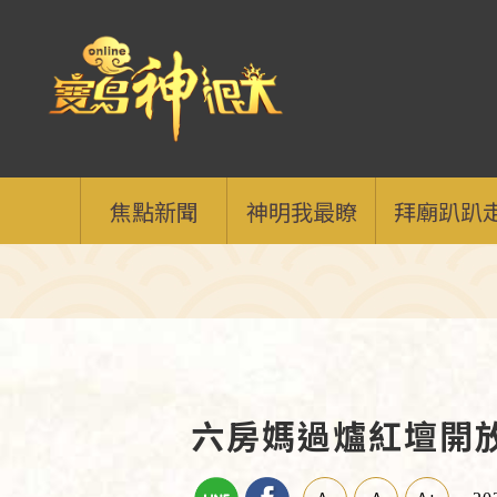
焦點新聞
神明我最瞭
拜廟趴趴
六房媽過爐紅壇開