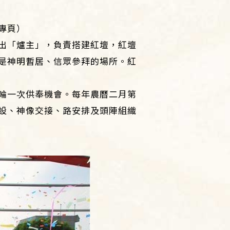
專頁）
出「爐主」，負責搭建紅壇，紅壇
是神明暫居、信眾參拜的場所。紅
輪一次供奉機會。每年農曆二月第
設、神像交接、路安排及頭陣組織