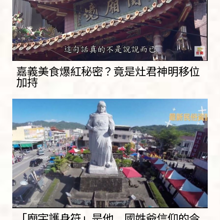
嘉義美食爆紅秘密？竟是灶君神明移位
加持
「廟宇護身符」是他 國姓爺信仰的今