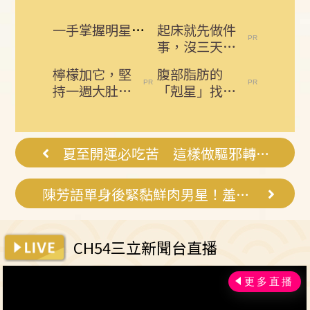
一手掌握明星動態 即刻下載娛樂星聞APP
起床就先做件
事，沒三天小
腹就不見了!
檸檬加它，堅
腹部脂肪的
肚子一天天變
持一週大肚腩
「剋星」找到
小！
不見了，重新
了，常吃這幾
回到45公斤
物，吃走大肚
囊，瘦出...
夏至開運必吃苦 這樣做驅邪轉運又養生
陳芳語單身後緊黏鮮肉男星！羞曝探索愛情
CH54三立新聞台直播