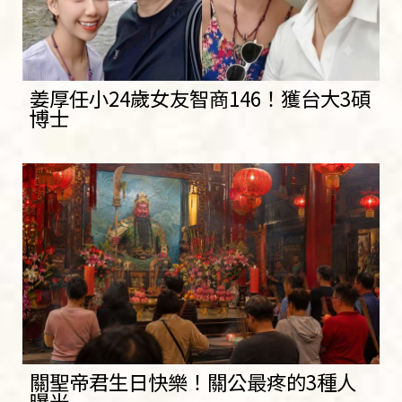
姜厚任小24歲女友智商146！獲台大3碩
博士
關聖帝君生日快樂！關公最疼的3種人
曝光