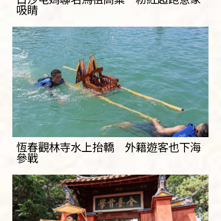
吸睛
恆春觀林寺水上抬轎 外籍遊客也下海
參戰