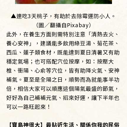
▲連吃3天桃子，有助於去除霉運防小人。
（圖／翻攝自Pixabay）
此外，在養生方面則需特別注意「清熱去火、
養心安神」，建議能多飲用綠豆湯、菊花茶、
西瓜、蓮子類食材，既能達到夏日清暑又有助
穩定氣場；也可搭配穴位按摩，如：按壓大
椎、衝陽、心俞等穴位，皆有助降火氣、安神
補氣。夏至是全陽之日，順勢而為就能事半功
倍，相信大家可以順應這個陽氣最盛的節氣，
好好為自己補補元氣、招來好運，讓下半年也
可以一路旺起來！
【寶島神很大】最貼近生活、關係你我的民俗