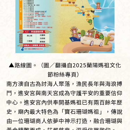
▲路線圖。（圖／翻攝自2025蘭陽媽祖文化
節粉絲專頁）
南方澳自古為討海人聚落，漁民長年與海浪搏
鬥，進安宮與南天宮成為守護平安的重要信仰
中心。進安宮內供奉開基媽祖已有兩百餘年歷
史，廟內最大特色為「寶石珊瑚媽祖」，傳說
由一位珊瑚商人依夢中神示打造，融合珊瑚與
黃金精雕而成，莊嚴慈悲，深受信眾敬仰。