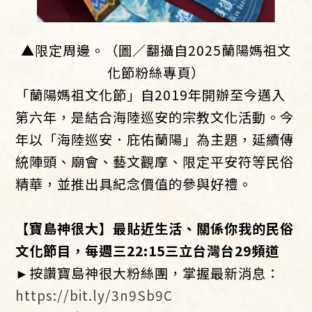
▲限定周邊。（圖／翻攝自2025蘭陽媽祖文
化節粉絲專頁）
「蘭陽媽祖文化節」自2019年開辦至今邁入
第六年，是結合海陸巡安的宗教文化活動。今
年以「海陸巡安．庇佑蘭陽」為主題，延續傳
統陣頭、廟會、藝文觀摩、限定平安符等民俗
精華，並推出具紀念價值的參與好禮。
【寶島神很大】最貼近生活、關係你我的民俗
文化節目，每週三22:15三立台灣台29頻道
►按讚寶島神很大粉絲團，掌握最新消息：
https://bit.ly/3n9Sb9C