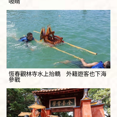
吸睛
恆春觀林寺水上抬轎 外籍遊客也下海
參戰