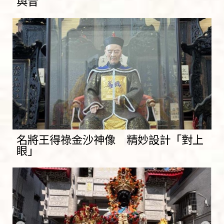
與昔
名將王得祿金沙神像 精妙設計「對上
眼」