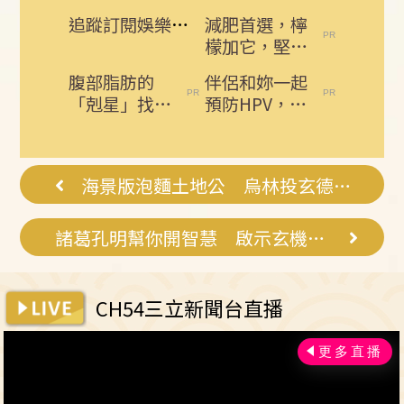
追蹤訂閱娛樂星聞 給你最即時的娛樂星鮮事
減肥首選，檸
檬加它，堅持
一週，腰細
腹部脂肪的
伴侶和妳一起
了，瘦到你懷
「剋星」找到
預防HPV，才
疑人生
了，常吃這幾
有資格說愛
物，吃走大肚
妳！
囊，瘦出...
海景版泡麵土地公 烏林投玄德宮泡麵牆
諸葛孔明幫你開智慧 啟示玄機院孔明廟
CH54三立新聞台直播