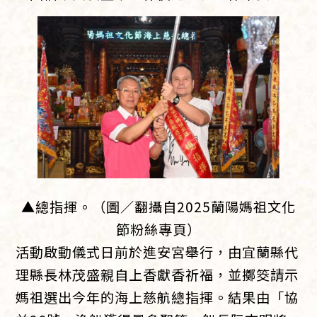
▲總指揮。（圖／翻攝自2025蘭陽媽祖文化
節粉絲專頁）
活動啟動儀式日前於進安宮舉行，由宜蘭縣代
理縣長林茂盛親自上香獻香祈福，並擲筊請示
媽祖選出今年的海上慈航總指揮。結果由「協