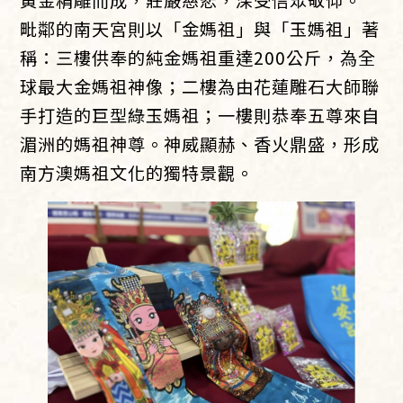
毗鄰的南天宮則以「金媽祖」與「玉媽祖」著
稱：三樓供奉的純金媽祖重達200公斤，為全
球最大金媽祖神像；二樓為由花蓮雕石大師聯
手打造的巨型綠玉媽祖；一樓則恭奉五尊來自
湄洲的媽祖神尊。神威顯赫、香火鼎盛，形成
南方澳媽祖文化的獨特景觀。