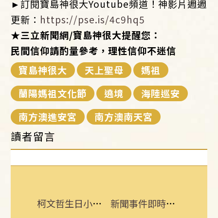
►訂閱寶島神很大Youtube頻道！神影片週週
更新：
https://pse.is/4c9hq5
★三立新聞網/寶島神很大提醒您：
民間信仰請酌量參考，理性信仰不迷信
寶島神很大
天上聖母
媽祖
蘭陽媽祖文化節
遶境
海陸巡安
南方澳進安宮
南方澳南天宮
讀者留言
柯文哲生日小編喊「說那4個字」留言翻車
新聞事件即時更新 所有消息一手掌握！