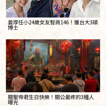
姜厚任小24歲女友智商146！獲台大3碩
博士
關聖帝君生日快樂！關公最疼的3種人
曝光