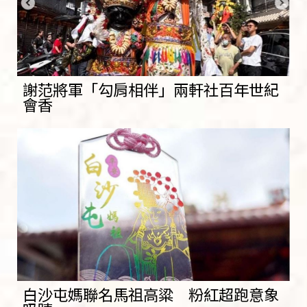
謝范將軍「勾肩相伴」兩軒社百年世紀
會香
白沙屯媽聯名馬祖高粱 粉紅超跑意象