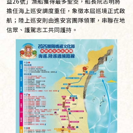
益26號」漁船獲得最多聖筊，船長阮志明將
擔任海上巡安調度重任，象徵本屆巡境正式啟
航；陸上巡安則由進安宮團隊領軍，串聯在地
信眾、護駕志工共同護持。