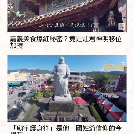
嘉義美食爆紅秘密？竟是灶君神明移位
加持
「廟宇護身符」是他 國姓爺信仰的今