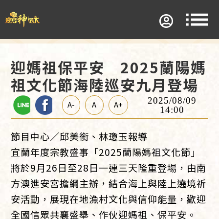
迎媽祖保平安 2025蘭陽媽
祖文化節海陸巡安九月登場
2025/08/09
A-
A
A+
14:00
節目中心／邱美銜、林瓊玉報導
宜蘭年度宗教盛事「2025蘭陽媽祖文化節」
將於9月26日至28日一連三天隆重登場，由南
方澳進安宮擔綱主辦，結合海上與陸上遶境祈
安活動，展現在地漁村文化與信仰能量，歡迎
全國信眾共襄盛舉、作伙迎媽祖、保平安。