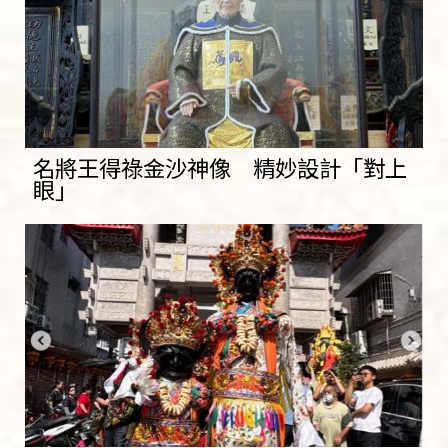
名將王得祿金沙神像 精妙設計「對上
眼」