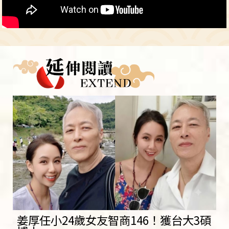
姜厚任小24歲女友智商146！獲台大3碩