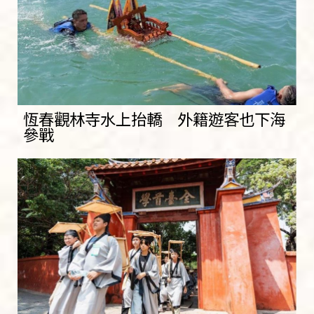
恆春觀林寺水上抬轎 外籍遊客也下海
參戰