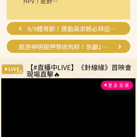
HPV！是對自
己健康最好的
投資，把握現
在不嫌晚...
9/9體育節！運動員求勝必拜這些神明
鹿港神明親押陣送肉粽！急籲1生肖快迴避
【#直播中LIVE】《針線緣》首映會
現場直擊🔥