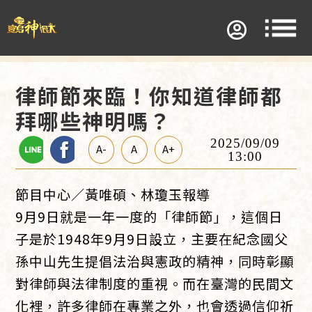
律師節來臨！你知道律師都
拜哪些神明嗎？
2025/09/09
A-
A
A+
13:00
節目中心／黃唯碩、林瓊玉報導
9月9日就是一年一度的「律師節」，這個日
子是於1948年9月9日設立，主要在紀念國父
孫中山先生提倡法治與憲政的精神，同時彰顯
對律師與法律制度的重視。而在臺灣的民間文
化裡，許多律師在專業之外，也會透過信仰祈