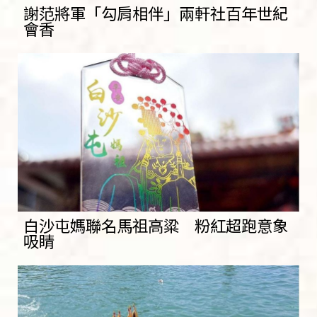
謝范將軍「勾肩相伴」兩軒社百年世紀
會香
白沙屯媽聯名馬祖高粱 粉紅超跑意象
吸睛