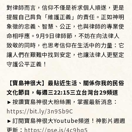
對律師而言，信仰不僅是祈求個人順遂，更是
提醒自己肩負「維護正義」的責任。正如神明
象徵的忠義、智慧、公正，也與律師的專業使
命相呼應。9月9日律師節，不妨在向法律人
致敬的同時，也思考信仰在生活中的力量：它
讓人們在艱難中找到安定，也讓法律人更堅定
守護公平正義！
【寶島神很大】最貼近生活、關係你我的民俗
文化節目，每週三22:15三立台灣台29頻道
►按讚寶島神很大粉絲團，掌握最新消息：
https://bit.ly/3n9Sb9C
►訂閱寶島神很大Youtube頻道！神影片週週
更新：
https://pse.is/4c9hq5