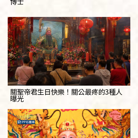
博士
關聖帝君生日快樂！關公最疼的3種人
曝光