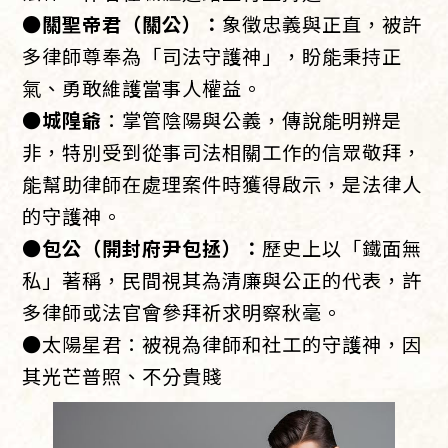
●關聖帝君（關公）：
象徵忠義與正直，被許
多律師尊奉為「司法守護神」，盼能秉持正
氣、勇敢維護當事人權益。
●城隍爺
：掌管陰陽與公義，傳說能明辨是
非，特別受到從事司法相關工作的信眾敬拜，
能幫助律師在處理案件時獲得啟示，是法律人
的守護神。
●包公（開封府尹包拯）：
歷史上以「鐵面無
私」著稱，民間視其為清廉與公正的代表，許
多律師或法官會參拜祈求明察秋毫。
●
太陽星君：被視為律師和社工的守護神，因
其光芒普照、不分貴賤