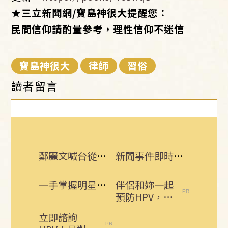
★三立新聞網/寶島神很大提醒您：
民間信仰請酌量參考，理性信仰不迷信
寶島神很大
律師
習俗
讀者留言
鄭麗文喊台從未獨立！他翻馬英九1句打臉
新聞事件即時更新 所有消息一手掌握！
一手掌握明星動態 即刻下載娛樂星聞APP
伴侶和妳一起
預防HPV，才
有資格說愛
立即諮詢
妳！