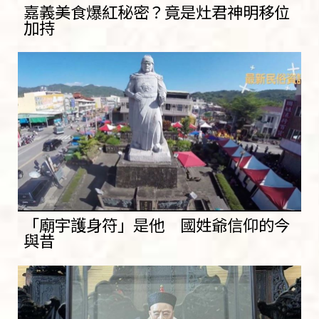
嘉義美食爆紅秘密？竟是灶君神明移位
加持
「廟宇護身符」是他 國姓爺信仰的今
與昔