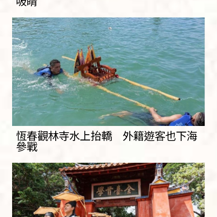
吸睛
恆春觀林寺水上抬轎 外籍遊客也下海
參戰