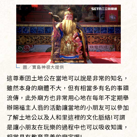
圖／寶島神很大提供
這尊牽囝土地公在當地可以說是非常的知名，
雖然本身的廟體不大，但有相當多有名的事蹟
流傳，此外廟方也非常用心地在每年不定期舉
辦賜福主人翁的活動讓當地的小朋友可以參加
了解土地公以及人和里這裡的文化脈絡!可謂
是讓小朋友在玩樂的過程中也可以吸收知識，
相當具有教育意義的廟宇喔!