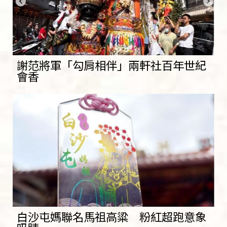
謝范將軍「勾肩相伴」兩軒社百年世紀
會香
白沙屯媽聯名馬祖高粱 粉紅超跑意象