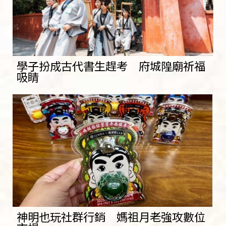
學子扮成古代書生趕考 府城隍廟祈福
吸睛
神明也玩社群行銷 媽祖月老強攻數位