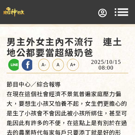
男主外女主內不流行 連土
地公都要當超級奶爸
2025/10/15
A-
A
A+
08:00
節目中心／綜合報導
在現在這個社會經濟不景氣普遍家庭壓力偏
大，要想生小孩又怕養不起，女生們更擔心的
是生了小孩會不會因此被小孩所綁住，甚至可
能因此有許多的不便，在這點上是有別於在過
去的農業時代每家每戶只要添丁就是好的形