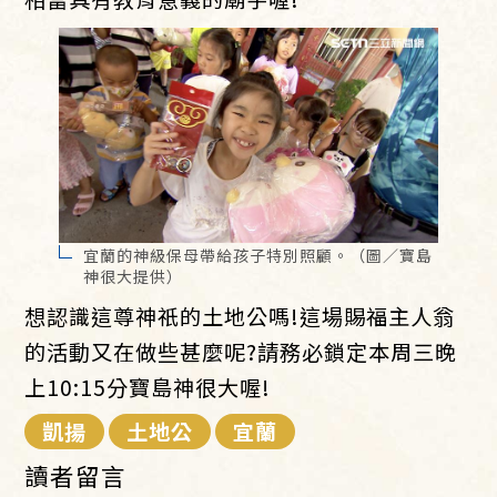
宜蘭的神級保母帶給孩子特別照顧。（圖／寶島
神很大提供）
想認識這尊神祇的土地公嗎!這場賜福主人翁
的活動又在做些甚麼呢?請務必鎖定本周三晚
上10:15分寶島神很大喔!
凱揚
土地公
宜蘭
讀者留言