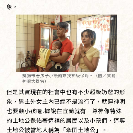
象。
凱揚帶著孩子小饅頭來找神級保母。（圖／寶島
神很大提供）
但是其實現在的社會中也有不少超級奶爸的形
象，男主外女主內已經不是流行了，就連神明
也要顧小孩喔!據說在宜蘭就有一尊神像特殊
的土地公保佑著這裡的居民以及小孩們，這尊
土地公被當地人稱為「牽囝土地公」。