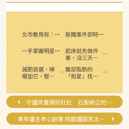
北市教育局：學校廚餘給弱勢吃！他傻眼了
新聞事件即時更新 所有消息一手掌握！
一手掌握明星動態 即刻下載娛樂星聞APP
起床就先做件
事，沒三天小
腹就不見了!
減肥首選，檸
腹部脂肪的
肚子一天天變
檬加它，堅持
「剋星」找到
小！
一週，腰細
了，常吃這幾
了，瘦到你懷
物，吃走大肚
疑人生
囊，瘦出...
守護孩童頭好壯壯 石聖爺公的育兒妙招
青年爐主孝心創業 桃園護國宮太子佑成功