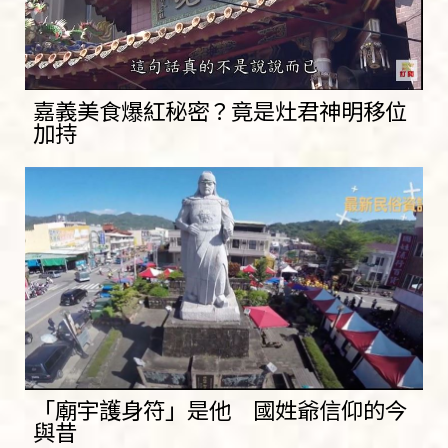
嘉義美食爆紅秘密？竟是灶君神明移位
加持
「廟宇護身符」是他 國姓爺信仰的今
與昔