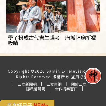
學子扮成古代書生趕考 府城隍廟祈福
吸睛
Copyright ©2026 Sanlih E-Television All
Rights Reserved 版權所有 盜用必究
三立新聞網
三立官網
關於三立
隱私權聲明
合作提案窗口
查查好日子
NEW~