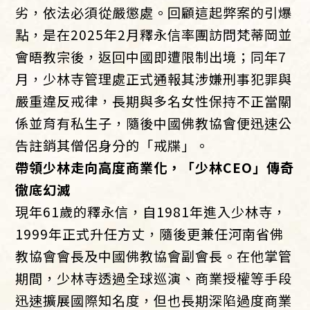
劣，依法必須從嚴懲處。回顧這起弊案的引爆
點，是在2025年2月釋永信率團訪問梵蒂岡並
會晤教宗後，返回中國即遭限制出境；同年7
月，少林寺管理處正式通報其涉嫌刑事犯罪與
嚴重違反戒律，長期與多名女性保持不正當關
係並育有私生子，隨後中國佛教協會便迅速公
告註銷其僧侶身分的「戒牒」。
帶領少林走向高度商業化，「少林CEO」傳奇
徹底幻滅
現年61歲的釋永信，自1981年進入少林寺，
1999年正式升任方丈，隨後更兼任河南省佛
教協會會長及中國佛教協會副會長。在他掌管
期間，少林寺透過全球巡演、商業授權等手段
迅速擴展國際知名度，但也長期深陷過度商業