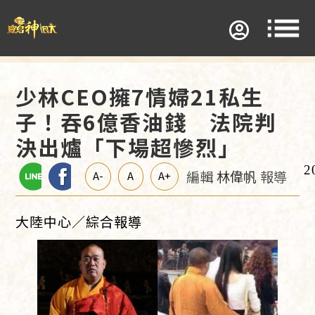
少林CEO擁7情婦21私生
子！吞6億香油錢 法院判
決出爐「下場超慘烈」
2
編輯
林偉帆
報導
A-
A
A+
大陸中心／綜合報導