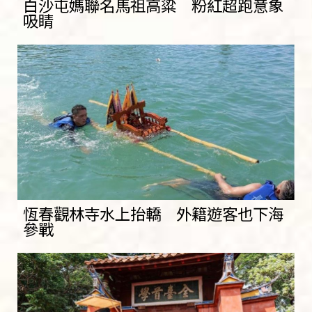
白沙屯媽聯名馬祖高粱 粉紅超跑意象
吸睛
恆春觀林寺水上抬轎 外籍遊客也下海
參戰