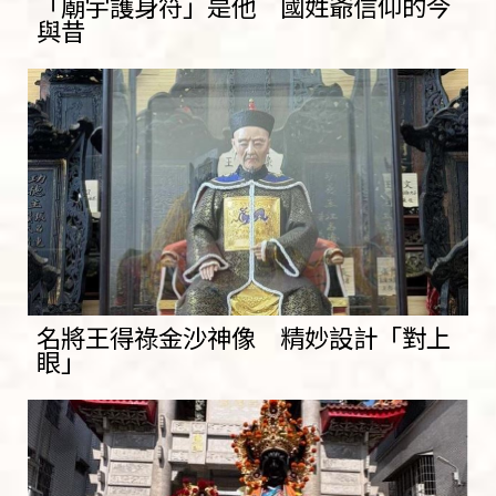
「廟宇護身符」是他 國姓爺信仰的今
與昔
名將王得祿金沙神像 精妙設計「對上
眼」