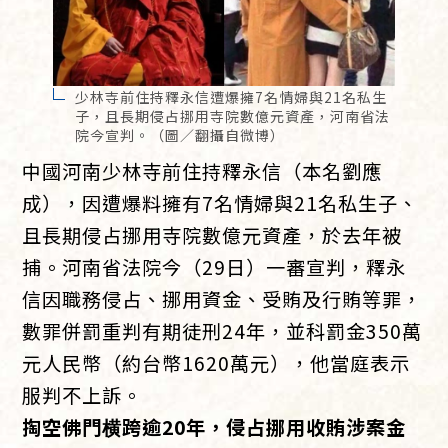
少林寺前住持釋永信遭爆擁7名情婦與21名私生
子，且長期侵占挪用寺院數億元資產，河南省法
院今宣判。（圖／翻攝自微博）
中國河南少林寺前住持釋永信（本名劉應
成），因遭爆料擁有7名情婦與21名私生子、
且長期侵占挪用寺院數億元資產，於去年被
捕。河南省法院今（29日）一審宣判，釋永
信因職務侵占、挪用資金、受賄及行賄等罪，
數罪併罰重判有期徒刑24年，並科罰金350萬
元人民幣（約台幣1620萬元），他當庭表示
服判不上訴。
掏空佛門横跨逾20年，侵占挪用收賄涉案金