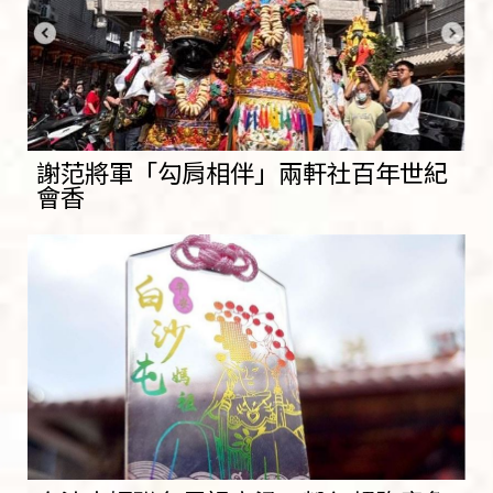
謝范將軍「勾肩相伴」兩軒社百年世紀
會香