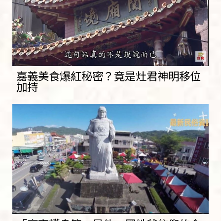
嘉義美食爆紅秘密？竟是灶君神明移位
加持