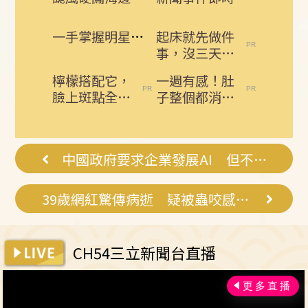
一手掌握明星動態 即刻下載娛樂星聞APP
起床就先做件
事，沒三天小
腹就不見了!
檸檬搭配它，
一週有感！肚
肚子一天天變
臉上斑點全部
子整個都消下
小！
消失了，小肚
去了！免節
子都變平坦了
食，排空順暢
就夠
中國政府要求企業發展AI 但不要裁員
39歲網紅驚傳病逝 疑被蟲咬感染惹悲劇
CH54三立新聞台直播