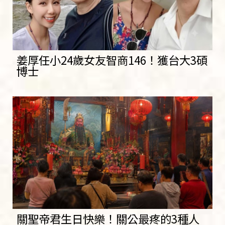
姜厚任小24歲女友智商146！獲台大3碩
博士
關聖帝君生日快樂！關公最疼的3種人