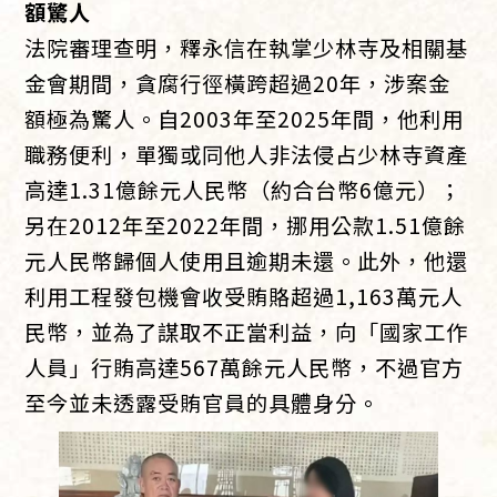
額驚人
法院審理查明，釋永信在執掌少林寺及相關基
金會期間，貪腐行徑橫跨超過20年，涉案金
額極為驚人。自2003年至2025年間，他利用
職務便利，單獨或同他人非法侵占少林寺資產
高達1.31億餘元人民幣（約合台幣6億元）；
另在2012年至2022年間，挪用公款1.51億餘
元人民幣歸個人使用且逾期未還。此外，他還
利用工程發包機會收受賄賂超過1,163萬元人
民幣，並為了謀取不正當利益，向「國家工作
人員」行賄高達567萬餘元人民幣，不過官方
至今並未透露受賄官員的具體身分。