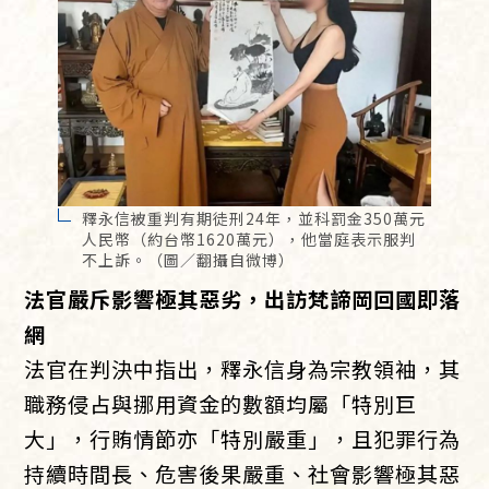
釋永信被重判有期徒刑24年，並科罰金350萬元
人民幣（約台幣1620萬元），他當庭表示服判
不上訴。（圖／翻攝自微博）
法官嚴斥影響極其惡劣，出訪梵諦岡回國即落
網
法官在判決中指出，釋永信身為宗教領袖，其
職務侵占與挪用資金的數額均屬「特別巨
大」，行賄情節亦「特別嚴重」，且犯罪行為
持續時間長、危害後果嚴重、社會影響極其惡