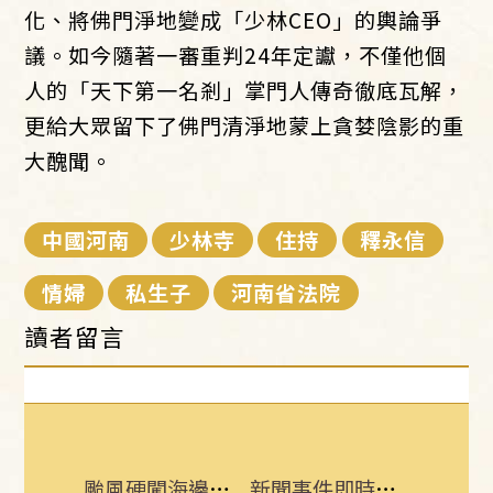
化、將佛門淨地變成「少林CEO」的輿論爭
議。如今隨著一審重判24年定讞，不僅他個
人的「天下第一名剎」掌門人傳奇徹底瓦解，
更給大眾留下了佛門清淨地蒙上貪婪陰影的重
大醜聞。
中國河南
少林寺
住持
釋永信
情婦
私生子
河南省法院
讀者留言
颱風硬闖海邊！巨浪來1家4剩3 男童被捲走
新聞事件即時更新 所有消息一手掌握！