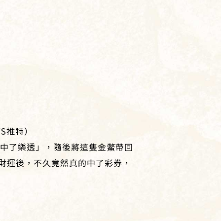
FS推特）
像中了樂透」，隨後將這隻金鱉帶回
財運後，不久竟然真的中了彩券，