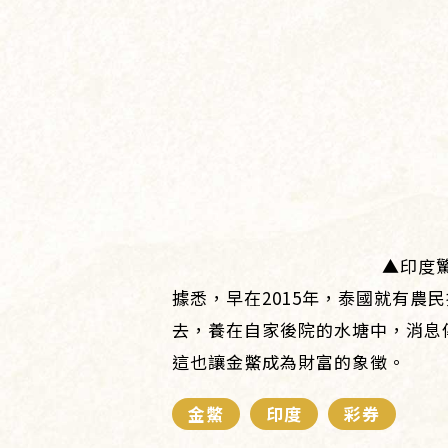
▲印度驚
據悉，早在2015年，泰國就有
去，養在自家後院的水塘中，消息
這也讓金鱉成為財富的象徵。
金鱉
印度
彩券