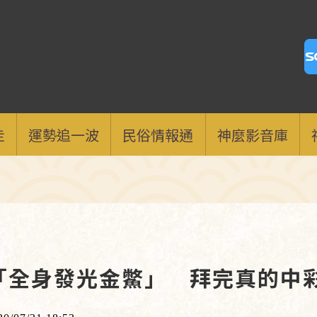
走
運勢追一波
民俗情報通
神麼影音庫
「全身發光金鱉」 拜完真的中