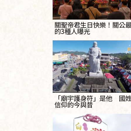
關聖帝君生日快樂！關公
的3種人曝光
「廟宇護身符」是他 國
信仰的今與昔