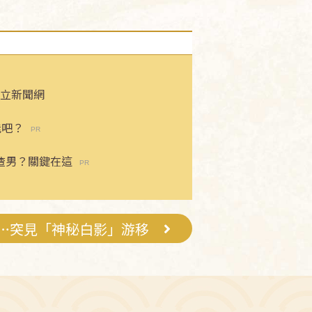
立新聞網
能吧？
渣男？關鍵在這
…突見「神秘白影」游移