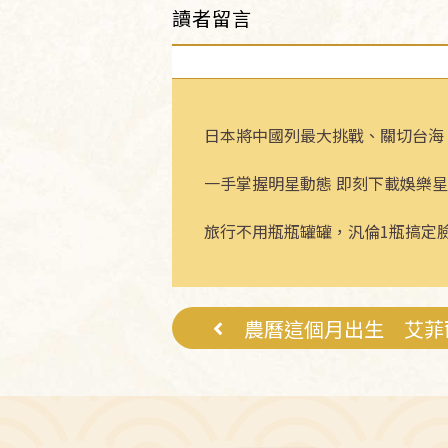
讀者留言
日本將中國列最大挑戰、關切台海
一手掌握明星動態 即刻下載娛樂星
旅行不用瓶瓶罐罐，汎倫1瓶搞定
農曆這個月出生 艾菲