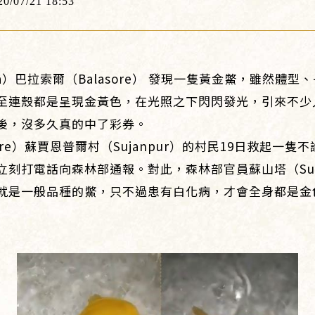
20/07/21 18:53
a）巴拉索爾（Balasore） 發現一隻黃金鱉，雖然體
至連殼都是呈現金黃色，在光照之下閃閃發光，引來不少
後，沒多久真的中了彩券。
ore）蘇賈恩普爾村（Sujanpur）的村民19日救起一
刻打電話向森林部通報。對此，森林部官員蘇山塔（Susan
就是一般品種的鱉，只不過患有白化病，才會全身都是金
」