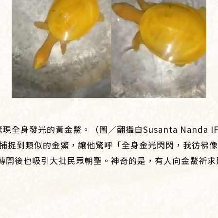
現全身發光的黃金鱉。（圖／翻攝自Susanta Nanda I
農民捕捉到類似的金鱉，讓他驚呼「全身金光閃閃，我彷彿
傳開後也吸引大批民眾朝聖。神奇的是，有人向金鱉祈求