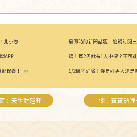
！北京怒
最即時的新聞話題 追蹤訂閱三
聞APP
驚！每2男就有1人中標？不可
臉部保養！
1/2機率淪陷！你是好男人還是
爾：天生財運旺
悚！寶寶熟睡