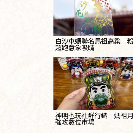
白沙屯媽聯名馬祖高粱 
超跑意象吸睛
神明也玩社群行銷 媽祖
強攻數位市場