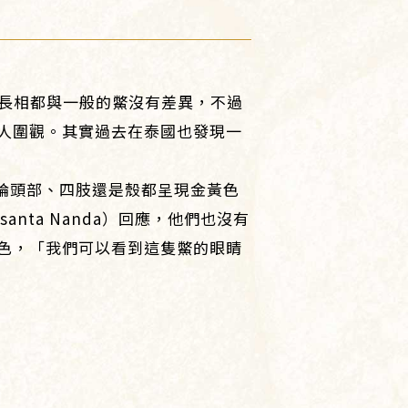
型、長相都與一般的鱉沒有差異，不過
人圍觀。其實過去在泰國也發現一
隻不論頭部、四肢還是殼都呈現金黃色
ta Nanda）回應，他們也沒有
色，「我們可以看到這隻鱉的眼睛