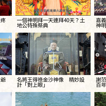
最疼
一個神明拜一天連拜40天？土
嘉
地公特殊祭典
神
姓爺
名將王得祿金沙神像 精妙設
謝
計「對上眼」
百