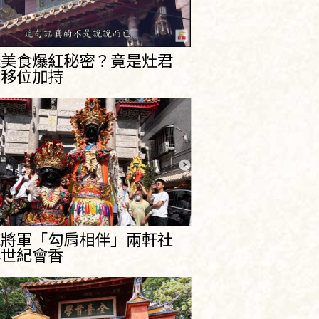
義美食爆紅秘密？竟是灶君
明移位加持
范將軍「勾肩相伴」兩軒社
年世紀會香