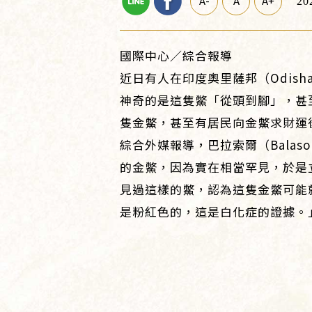
A-
A
A+
20
國際中心／綜合報導
近日有人在印度奧里薩邦（Odish
神奇的是這隻鱉「從頭到腳」，甚
隻金鱉，甚至有居民向金鱉求財運
綜合外媒報導，巴拉索爾（Balas
的金鱉，因為實在相當罕見，於是立
見過這樣的鱉，認為這隻金鱉可能
是粉紅色的，這是白化症的證據。