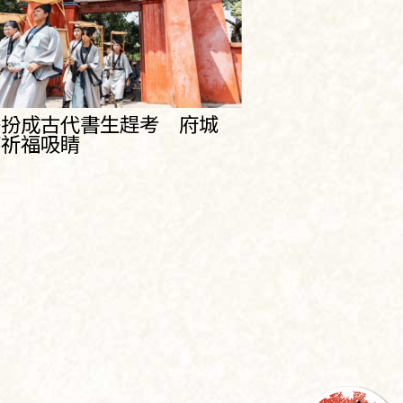
子扮成古代書生趕考 府城
廟祈福吸睛