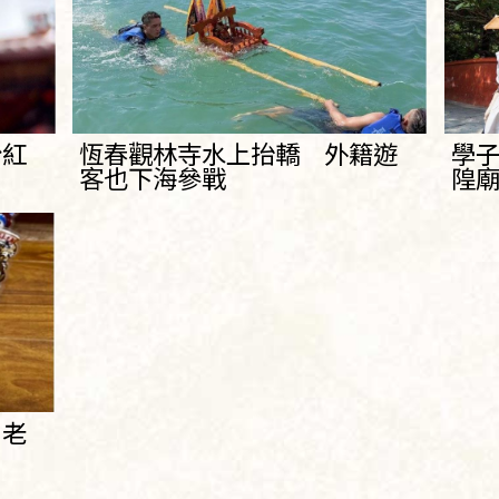
粉紅
恆春觀林寺水上抬轎 外籍遊
學
客也下海參戰
隍
月老