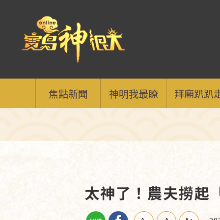
焦點新聞
神明我最瞭
拜廟趴趴
太神了！農夫撈起