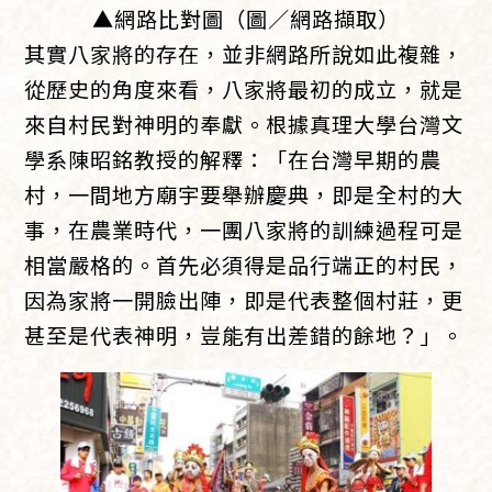
▲網路比對圖（圖／網路擷取）
其實八家將的存在，並非網路所說如此複雜，
從歷史的角度來看，八家將最初的成立，就是
來自村民對神明的奉獻。根據真理大學台灣文
學系陳昭銘教授的解釋：「在台灣早期的農
村，一間地方廟宇要舉辦慶典，即是全村的大
事，在農業時代，一團八家將的訓練過程可是
相當嚴格的。首先必須得是品行端正的村民，
因為家將一開臉出陣，即是代表整個村莊，更
甚至是代表神明，豈能有出差錯的餘地？」。