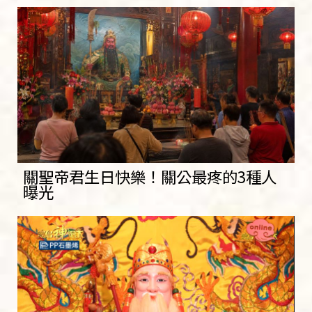
關聖帝君生日快樂！關公最疼的3種人
曝光