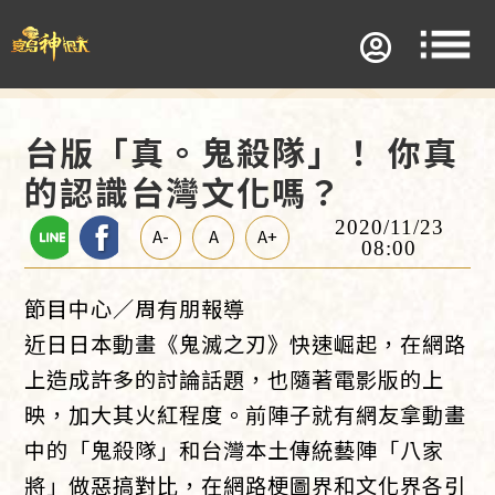
台版「真。鬼殺隊」！ 你真
的認識台灣文化嗎？
2020/11/23
A-
A
A+
08:00
節目中心／周有朋報導
近日日本動畫《鬼滅之刃》快速崛起，在網路
上造成許多的討論話題，也隨著電影版的上
映，加大其火紅程度。前陣子就有網友拿動畫
中的「鬼殺隊」和台灣本土傳統藝陣「八家
將」做惡搞對比，在網路梗圖界和文化界各引