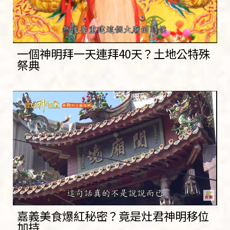
一個神明拜一天連拜40天？土地公特殊
祭典
嘉義美食爆紅秘密？竟是灶君神明移位
加持