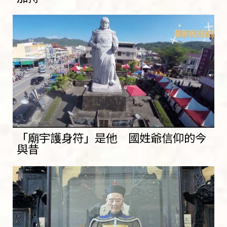
「廟宇護身符」是他 國姓爺信仰的今
與昔