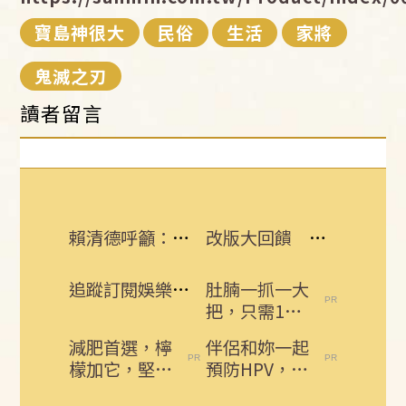
寶島神很大
民俗
生活
家將
鬼滅之刃
讀者留言
賴清德呼籲：企業有賺錢就該幫員工加薪
改版大回饋 熱門3C大獎接力送
追蹤訂閱娛樂星聞 給你最即時的娛樂星鮮事
肚腩一抓一大
把，只需1個
雞蛋，用一個
減肥首選，檸
伴侶和妳一起
瘦一個
檬加它，堅持
預防HPV，才
一週，腰細
有資格說愛