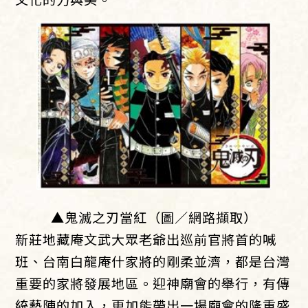
▲鬼滅之刃當紅（圖／網路擷取）
新莊地藏庵文武大眾老爺出巡前官將首的喊
班、台南白龍庵什家將的剛柔並濟，都是台灣
重要的家將發展地區。迎神廟會的舉行，有傳
統藝陣的加入，更加能帶出一場廟會的隆重盛