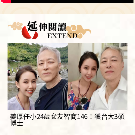
姜厚任小24歲女友智商146！獲台大3碩
博士