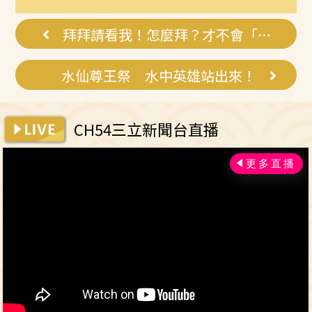
了，瘦到你懷
妳！
疑人生
拜拜請看我！怎麼拜？才不會「廢財」
水仙尊王祭 水中英雄站出來！
CH54三立新聞台直播