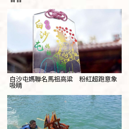
白沙屯媽聯名馬祖高粱 粉紅超跑意象
吸睛