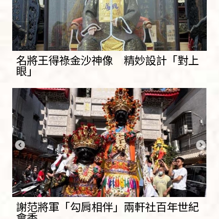
名將王得祿金沙神像 精妙設計「對上
眼」
謝范將軍「勾肩相伴」兩軒社百年世紀
會香