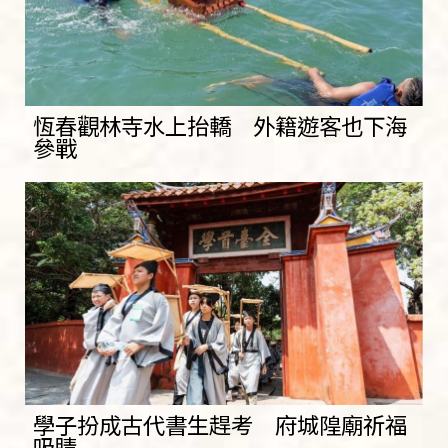
恆春觀林寺水上抬轎 外籍遊客也下海
參戰
學子扮成古代書生趕考 府城隍廟祈福
吸睛