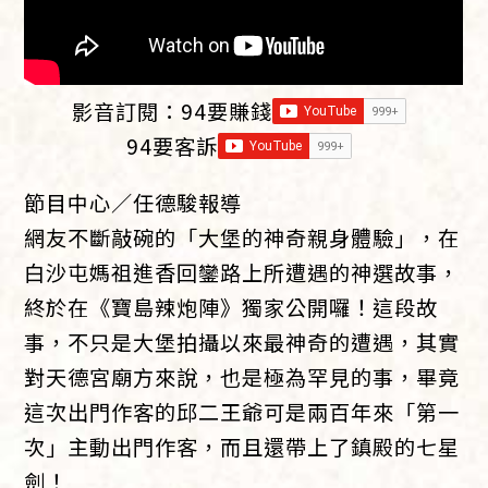
影音訂閱：
94要賺錢
94要客訴
節目中心／任德駿報導
網友不斷敲碗的「大堡的神奇親身體驗」，在
白沙屯媽祖進香回鑾路上所遭遇的神選故事，
終於在《寶島辣炮陣》獨家公開囉！這段故
事，不只是大堡拍攝以來最神奇的遭遇，其實
對天德宮廟方來說，也是極為罕見的事，畢竟
這次出門作客的邱二王爺可是兩百年來「第一
次」主動出門作客，而且還帶上了鎮殿的七星
劍！