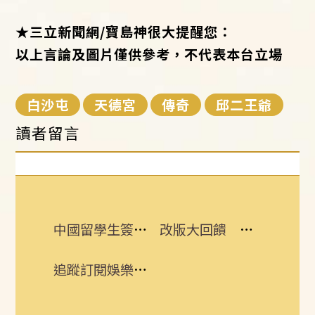
★
三立新聞網/寶島神很大提醒您：
以上言論及圖片僅供參考，不代表本台立場
白沙屯
天德宮
傳奇
邱二王爺
讀者留言
中國留學生簽證減3成 美智庫：有助國安
改版大回饋 熱門3C大獎接力送
追蹤訂閱娛樂星聞 給你最即時的娛樂星鮮事