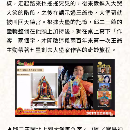
樣，走起路來也搖搖晃晃的，後來還進入大哭
大笑的階段，之後在請示過王爺後，大堡哥就
被叫回天德宮。根據大堡的記憶，邱二王爺的
鑾轎整個在他頭上加持後，就在桌上寫下「作
客」兩個字，才開啟這段兩百年來第一次王爺
主動帶著七星劍去大堡家作客的奇妙旅程。
▲邱二王爺北上到大堡家作客。（圖／寶島神