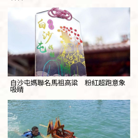
白沙屯媽聯名馬祖高粱 粉紅超跑意象
吸睛