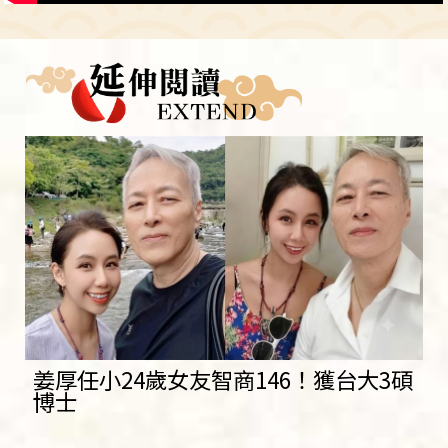
姜厚任小24歲女友智商146！獲台大3碩
博士