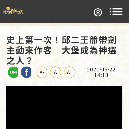
史上第一次！邱二王爺帶劍
主動來作客 大堡成為神選
之人？
2021/06/22
A-
A
A+
14:10