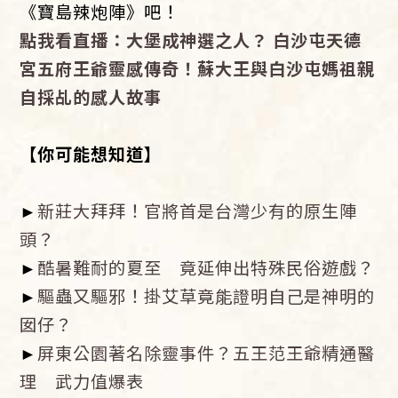
《寶島辣炮陣》吧！
點我看直播：大堡成神選之人？ 白沙屯天德
宮五府王爺靈感傳奇！蘇大王與白沙屯媽祖親
自採乩的感人故事
【你可能想知道】
►
新莊大拜拜！官將首是台灣少有的原生陣
頭？
►
酷暑難耐的夏至 竟延伸出特殊民俗遊戲？
►
驅蟲又驅邪！掛艾草竟能證明自己是神明的
囡仔？
►
屏東公園著名除靈事件？五王范王爺精通醫
理 武力值爆表