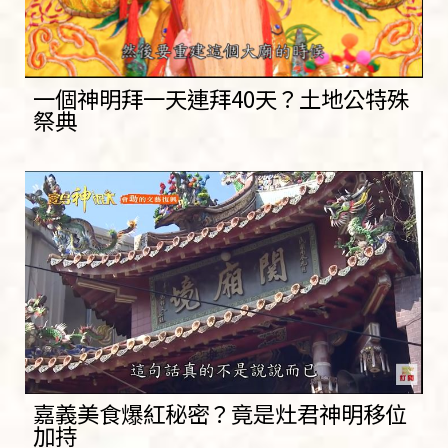
一個神明拜一天連拜40天？土地公特殊
祭典
嘉義美食爆紅秘密？竟是灶君神明移位
加持