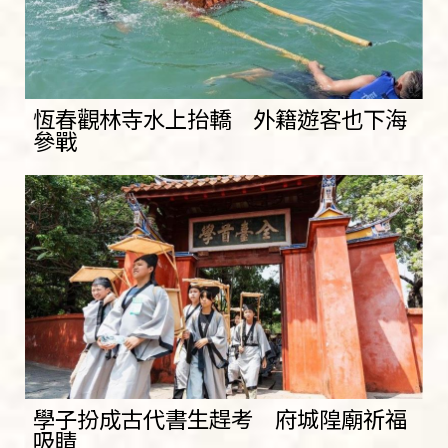
恆春觀林寺水上抬轎 外籍遊客也下海
參戰
學子扮成古代書生趕考 府城隍廟祈福
吸睛