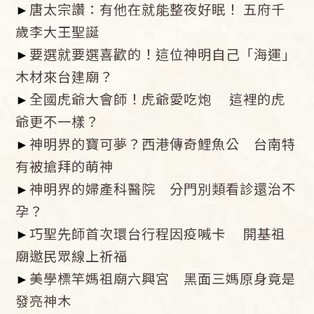
►
唐太宗讚：有他在就能整夜好眠！ 五府千
歲李大王聖誕
►
要選就要選喜歡的！這位神明自己「海運」
木材來台建廟？
►
全國虎爺大會師！虎爺愛吃炮 這裡的虎
爺更不一樣？
►
神明界的寶可夢？西港傳奇鯉魚公 台南特
有被搶拜的萌神
►
神明界的婦產科醫院 分門別類看診還治不
孕？
►
巧聖先師首次環台行程因疫喊卡 開基祖
廟邀民眾線上祈福
►
美學標竿媽祖廟六興宮 黑面三媽原身竟是
發亮神木