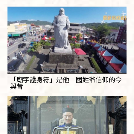
「廟宇護身符」是他 國姓爺信仰的今
與昔