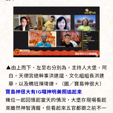
▲由上而下、左至右分別為，主持人大堡、阿
白，天德宮總幹事洪建誼、文化組組長洪建
華，以及轎班陳瑋捷。（圖／寶島神很大）
寶島神很大有IG囉神明美照追起來
幾位一起回憶起當天的情況，大堡在現場看起
來雖然神智清醒，但看起來五官都跟之前不一