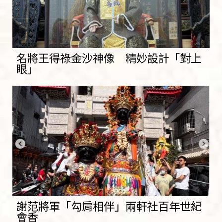
名將王得祿金沙神像 精妙設計「對上
眼」
謝范將軍「勾肩相伴」兩軒社百年世紀
會香