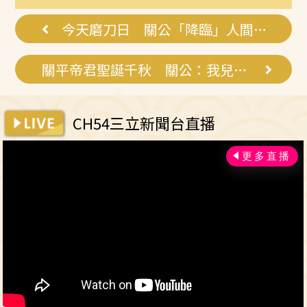
今天磨刀日 關公「降臨」人間斬瘟疫
關平帝君聖誕千秋 關公：我兒子啦！
CH54三立新聞台直播