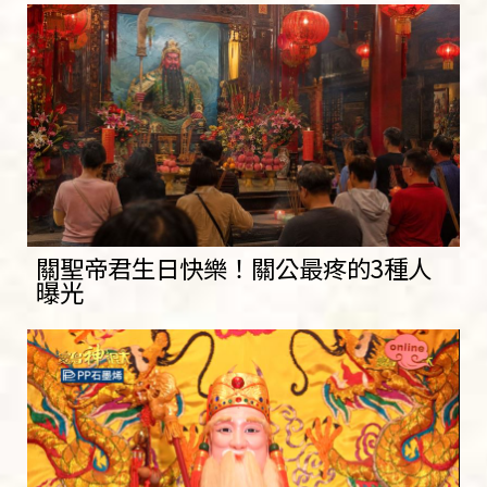
關聖帝君生日快樂！關公最疼的3種人
曝光