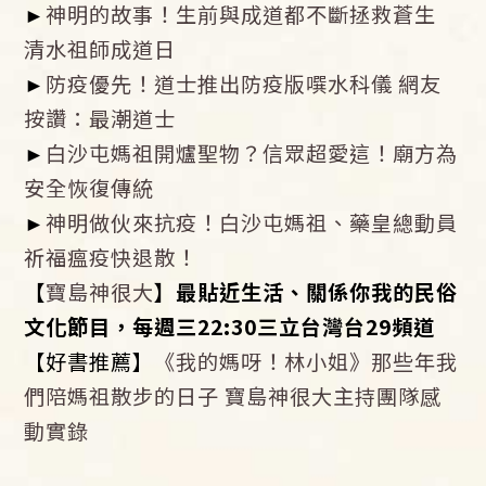
►
神明的故事！生前與成道都不斷拯救蒼生
清水祖師成道日
►
防疫優先！道士推出防疫版噀水科儀 網友
按讚：最潮道士
►
白沙屯媽祖開爐聖物？信眾超愛這！廟方為
安全恢復傳統
►
神明做伙來抗疫！白沙屯媽祖、藥皇總動員
祈福瘟疫快退散！
【
寶島神很大
】最貼近生活、關係你我的民俗
文化節目，每週三22:30三立台灣台29頻道
【好書推薦】
《我的媽呀！林小姐》那些年我
們陪媽祖散步的日子 寶島神很大主持團隊感
動實錄