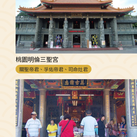
桃園明倫三聖宮
關聖帝君、孚佑帝君、司命灶君