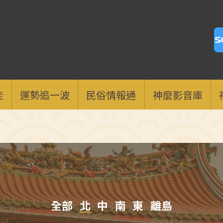
走
運勢追一波
民俗情報通
神麼影音庫
全部
北
中
南
東
離島