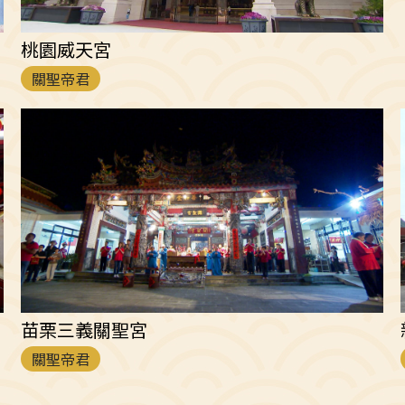
桃園威天宮
關聖帝君
苗栗三義關聖宮
關聖帝君