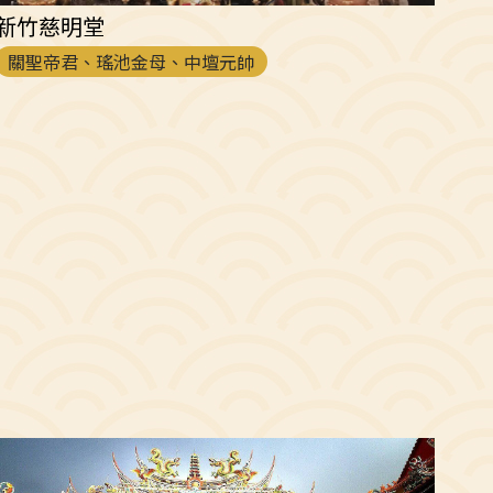
新竹慈明堂
關聖帝君、瑤池金母、中壇元帥