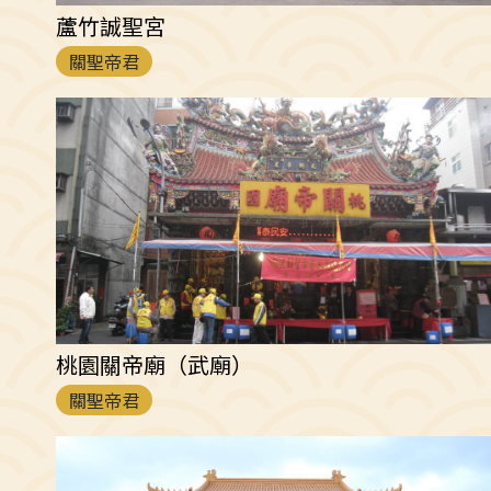
蘆竹誠聖宮
關聖帝君
桃園關帝廟（武廟）
關聖帝君