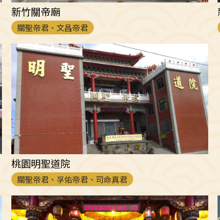
新竹關帝廟
關聖帝君、文昌帝君
桃園明聖道院
關聖帝君、孚佑帝君、司命真君