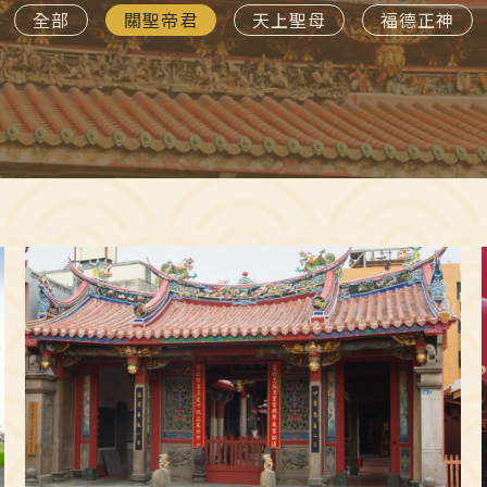
全部
關聖帝君
天上聖母
福德正神