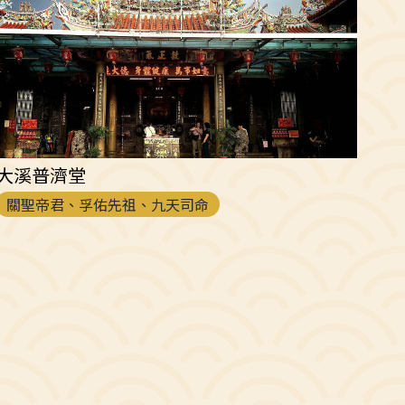
大溪普濟堂
關聖帝君、孚佑先祖、九天司命