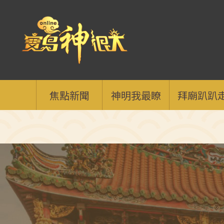
焦點新聞
神明我最瞭
拜廟趴趴