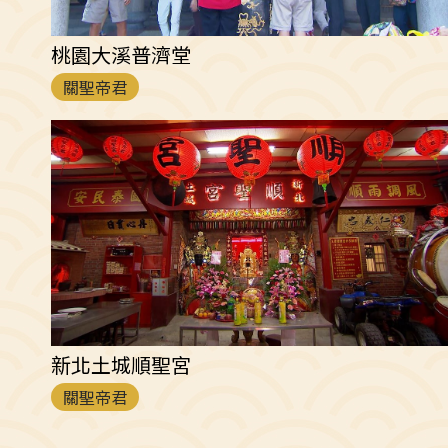
桃園大溪普濟堂
關聖帝君
新北土城順聖宮
關聖帝君