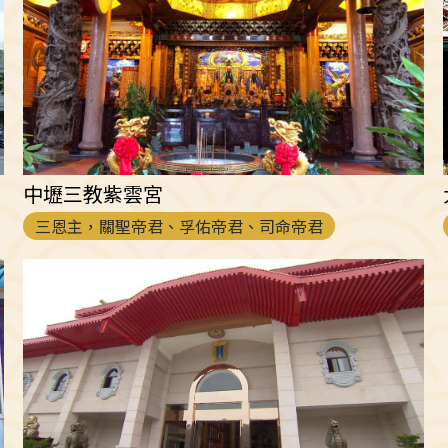
中壢三教紫雲宮
三恩主，關聖帝君、孚佑帝君、司命帝君