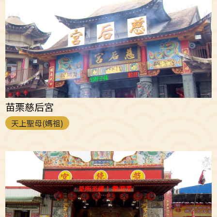
苗栗慈后宮
天上聖母(媽祖)