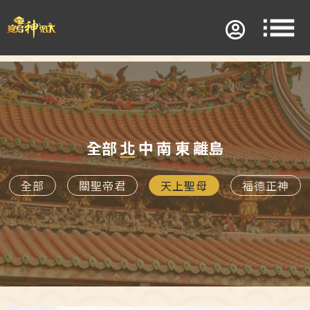
全部
北
中
南
東
離島
全部
關聖帝君
天上聖母
福德正神