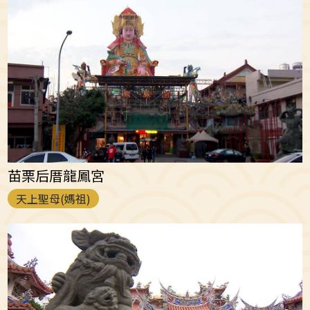
苗栗后厝龍鳳宮
天上聖母(媽祖)