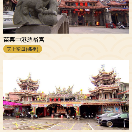
苗栗中港慈裕宮
天上聖母(媽祖)