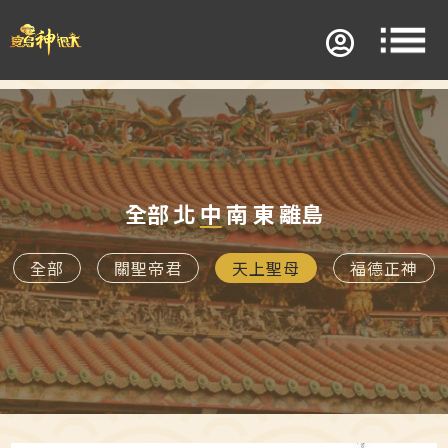
全部
北
中
南
東
離島
全部
關聖帝君
天上聖母
福德正神