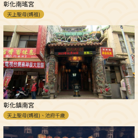
彰化南瑤宮
天上聖母(媽祖)
彰化鎮南宮
天上聖母(媽祖)、池府千歲