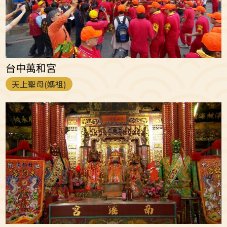
台中萬和宮
天上聖母(媽祖)