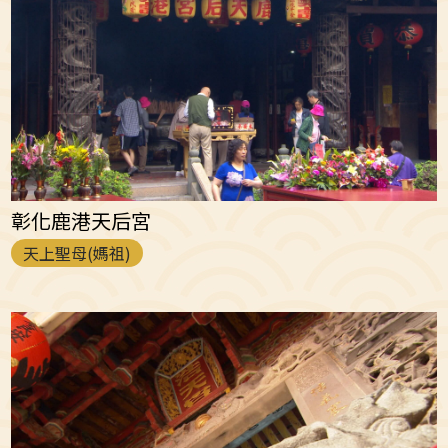
彰化鹿港天后宮
天上聖母(媽祖)