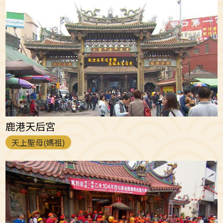
鹿港天后宮
天上聖母(媽祖)