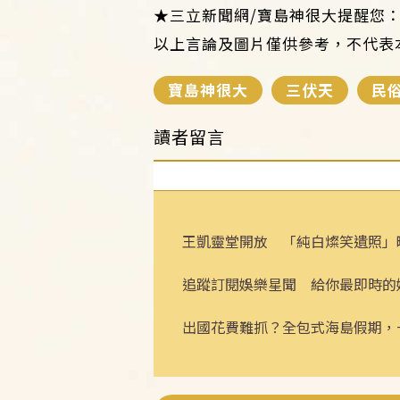
★三立新聞網/寶島神很大提醒您
以上言論及圖片僅供參考，不代表
寶島神很大
三伏天
民
讀者留言
王凱靈堂開放 「純白燦笑遺照」
追蹤訂閱娛樂星聞 給你最即時的
出國花費難抓？全包式海島假期，
省心！