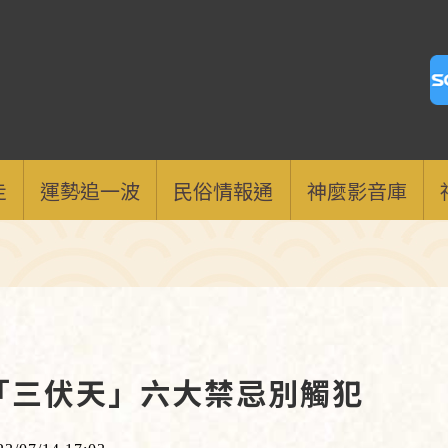
走
運勢追一波
民俗情報通
神麼影音庫
「三伏天」六大禁忌別觸犯