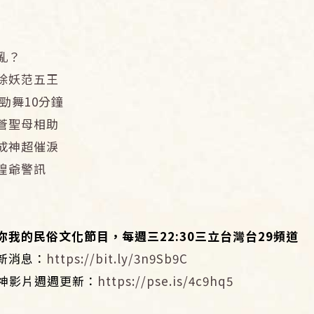
亂？
除妖范五王
勁舞10分鐘
蒼聖母相助
成神超催淚
隍爺警訊
你我的民俗文化節目，每週三
22:30
三立台灣台
29
頻道
新消息：
https://bit.ly/3n9Sb9C
！神影片週週更新：
https://pse.is/4c9hq5