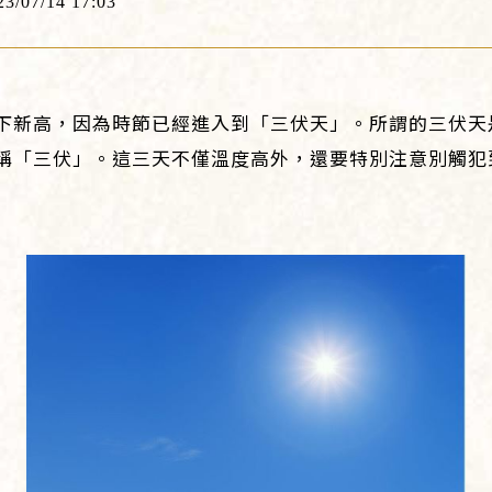
23/07/14 17:03
下新高，因為時節已經進入到「三伏天」。所謂的三伏天
稱「三伏」。這三天不僅溫度高外，還要特別注意別觸犯