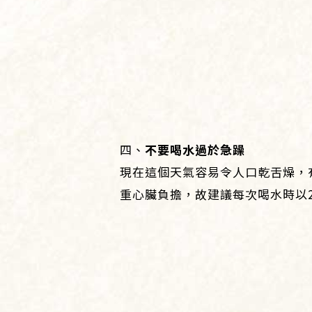
四、
不要喝水過於急躁
現在這個天氣容易令人口乾舌燥，
重心臟負擔，故建議每次喝水時以2