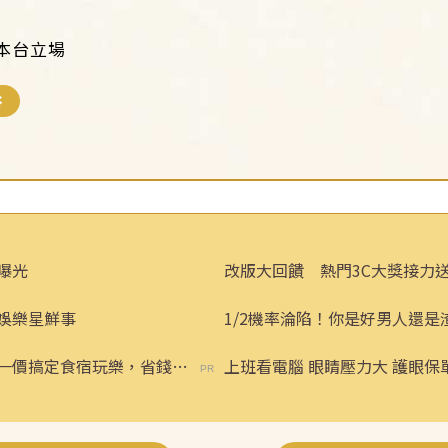
：
本台立場
俗
曝光
改版大回饋 熱門3C大獎接力
娛樂星鮮事
1/2機率淪陷！你是好男人還是
一價搞定食宿玩樂，省錢更
上班看電腦 眼睛壓力大 護眼
險】