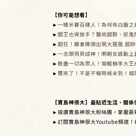
【你可能想看】
►
一樣米養百樣人！為何有白飯之
►
閻王也得放手？醫術超群、抓鬼
►
超狂！廟會陣頭出現大猩猩 超帥
►
一念頭飛昇成神！明朝女感動上
►
散盡一切為眾人！南鯤鯓李大王
►
爾來了！不是不報時候未到！城
【寶島神很大】最貼近生活、關係
►按讚寶島神很大粉絲團，掌握最
►訂閱寶島神很大Youtube頻道