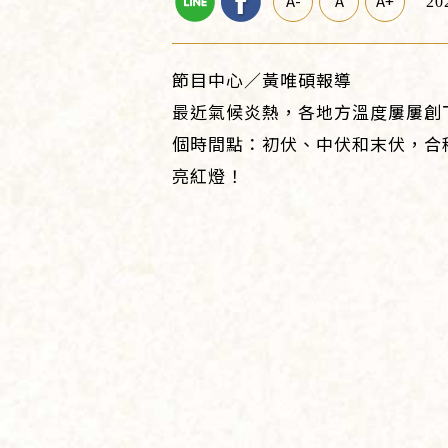
A-
A
A+
20
節目中心／黃唯碩報導
最近氣候炎熱，各地方溫度屢屢創
個時間點：初伏、中伏和末伏，合
亮紅燈！