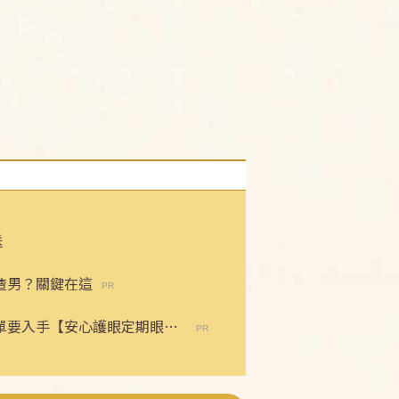
送
渣男？關鍵在這
保單要入手【安心護眼定期眼睛