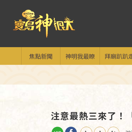
焦點新聞
神明我最瞭
拜廟趴趴
注意最熱三來了！