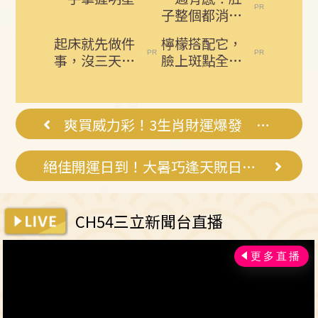
子整個都消下
去了！免節
起床就先做件
檸檬搭配它，
食，排空順暢
事，沒三天小
臉上斑點全部
就夠
腹就不見了!
消失了，小肚
肚子一天天變
子都變平坦了
小！
爽買威力彩！3生肖財運爆發 大獎中不停
絕佳開運日到！大暑巧逢天貺日、虎爺誕辰
CH54三立新聞台直播