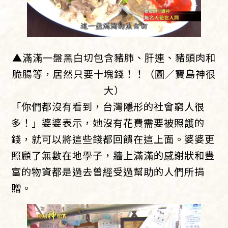
▲滿滿一盤黑白切包含豬肺、肝連、豬頭肉和
脆腸等，居然只要十塊錢！！（圖／寶島神很
大）
「你們都沒有看到，台灣隱形的社會窮人很
多！」婆婆表示，她沒有花費需要被照護的
錢，就可以將這些錢都回饋在這上面。婆婆更
照顧了無數在地學子，牆上滿滿的感謝狀和豐
富的物資都是過去曾經受過幫助的人們所捐
贈。