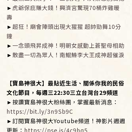
►
虎爺保庇賺大錢！興濟宮驚現70桶炸雞暖
壽
►
超狂！廟會陣頭出現大猩猩 超帥勁舞10分
鐘
►
一念頭飛昇成神！明朝女感動上蒼聖母相助
►
散盡一切為眾人！南鯤鯓李大王成神超催淚
【寶島神很大】最貼近生活、關係你我的民俗
文化節目，每週三
22:30
三立台灣台
29
頻道
►按讚寶島神很大粉絲團，掌握最新消息：
https://bit.ly/3n9Sb9C
►訂閱寶島神很大Youtube頻道！神影片週週
更新：
https://pse.is/4c9hq5