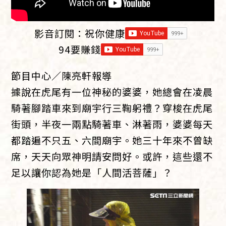
影音訂閱：
祝你健康
94要賺錢
節目中心／陳亮軒報導
據說在虎尾有一位神秘的婆婆，她總會在凌晨
騎著腳踏車來到廟宇行三鞠躬禮？穿梭在虎尾
街頭，半夜一兩點騎著車、淋著雨，婆婆每天
都踏遍不只五、六間廟宇。她三十年來不曾缺
席，天天向眾神明請安問好。或許，這些還不
足以讓你認為她是「人間活菩薩」？