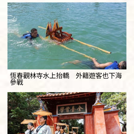
恆春觀林寺水上抬轎 外籍遊客也下海
參戰