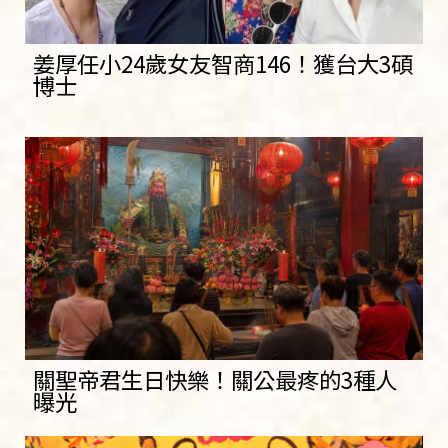
姜厚任小24歲女友智商146！獲台大3碩
博士
關聖帝君生日快樂！關公最疼的3種人
曝光