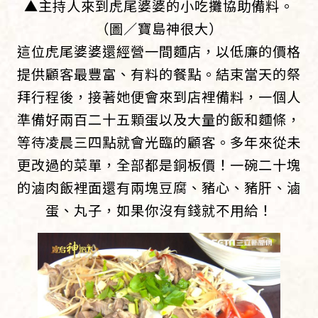
▲主持人來到虎尾婆婆的小吃攤協助備料。
（圖／寶島神很大）
這位虎尾婆婆還經營一間麵店，以低廉的價格
提供顧客最豐富、有料的餐點。結束當天的祭
拜行程後，接著她便會來到店裡備料，一個人
準備好兩百二十五顆蛋以及大量的飯和麵條，
等待凌晨三四點就會光臨的顧客。多年來從未
更改過的菜單，全部都是銅板價！一碗二十塊
的滷肉飯裡面還有兩塊豆腐、豬心、豬肝、滷
蛋、丸子，如果你沒有錢就不用給！