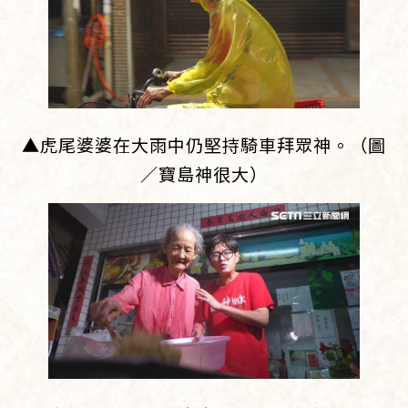
▲虎尾婆婆在大雨中仍堅持騎車拜眾神。（圖
／寶島神很大）