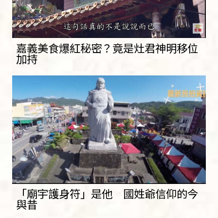
嘉義美食爆紅秘密？竟是灶君神明移位
加持
「廟宇護身符」是他 國姓爺信仰的今
與昔