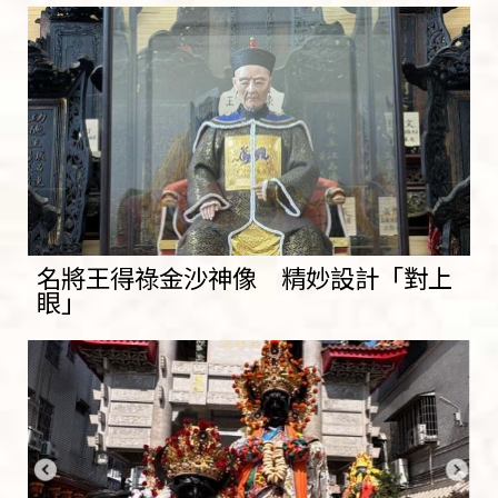
名將王得祿金沙神像 精妙設計「對上
眼」