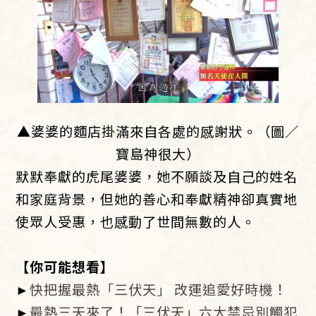
▲婆婆的麵店掛滿來自各處的感謝狀。（圖／
寶島神很大）
默默奉獻的虎尾婆婆，她不願談及自己的姓名
和家庭背景，但她的善心和奉獻精神卻真實地
使眾人受惠，也感動了世間無數的人。
【你可能想看】
►
快把握最熱「三伏天」 改運追愛好時機！
►
最熱三天來了！「三伏天」六大禁忌別觸犯