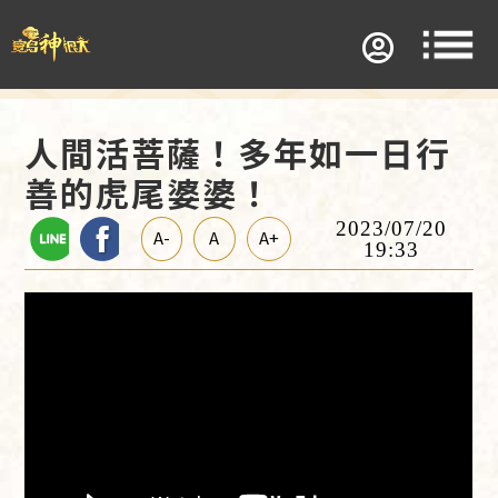
人間活菩薩！多年如一日行
善的虎尾婆婆！
2023/07/20
A-
A
A+
19:33