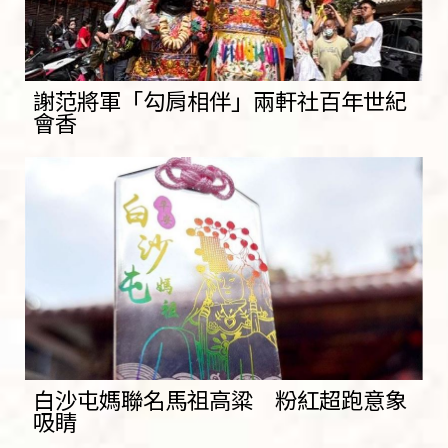
謝范將軍「勾肩相伴」兩軒社百年世紀
會香
白沙屯媽聯名馬祖高粱 粉紅超跑意象
吸睛