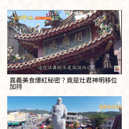
嘉義美食爆紅秘密？竟是灶君神明移位
加持