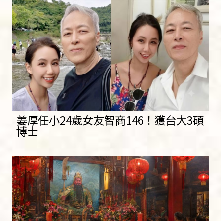
姜厚任小24歲女友智商146！獲台大3碩
博士