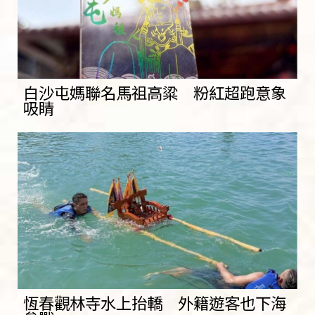
白沙屯媽聯名馬祖高粱 粉紅超跑意象
吸睛
恆春觀林寺水上抬轎 外籍遊客也下海