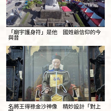
「廟宇護身符」是他 國姓爺信仰的今
與昔
名將王得祿金沙神像 精妙設計「對上