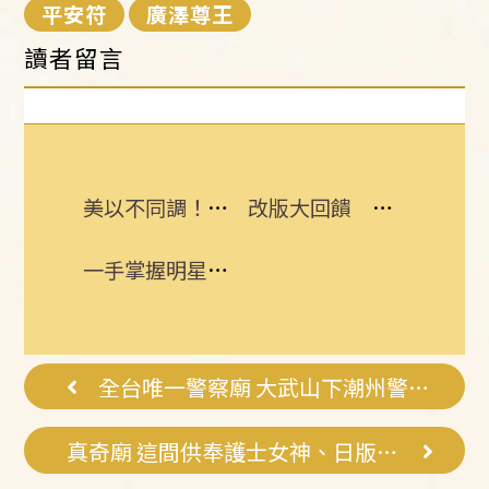
平安符
廣澤尊王
讀者留言
美以不同調！尼坦雅胡拒絕15點加薩計畫
改版大回饋 熱門3C大獎接力送
一手掌握明星動態 即刻下載娛樂星聞APP
全台唯一警察廟 大武山下潮州警走向國際
真奇廟 這間供奉護士女神、日版關聖帝君