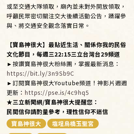
或至交通大隊領取，廟內並未對外開放領取，
呼籲民眾密切關注交大後續活動公告，踴躍參
與、將交通安全觀念落實日常。
【寶島神很大】最貼近生活、關係你我的民俗
文化節目，每週三22:15三立台灣台29頻道
►按讚寶島神很大粉絲團，掌握最新消息：
https://bit.ly/3n9Sb9C
►訂閱寶島神很大Youtube頻道！神影片週週
更新：
https://pse.is/4c9hq5
★三立新聞網/寶島神很大提醒您：
民間信仰請酌量參考，理性信仰不迷信
寶島神很大
塩埕烏橋玉聖宮