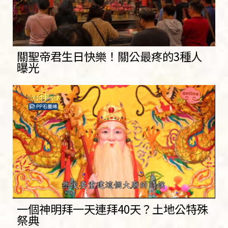
關聖帝君生日快樂！關公最疼的3種人
曝光
一個神明拜一天連拜40天？土地公特殊
祭典