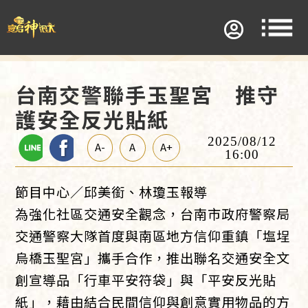
台南交警聯手玉聖宮 推守
護安全反光貼紙
2025/08/12
A-
A
A+
16:00
節目中心／邱美銜、林瓊玉報導
為強化社區交通安全觀念，台南市政府警察局
交通警察大隊首度與南區地方信仰重鎮「塩埕
烏橋玉聖宮」攜手合作，推出聯名交通安全文
創宣導品「行車平安符袋」與「平安反光貼
紙」，藉由結合民間信仰與創意實用物品的方