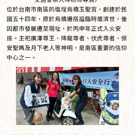
位於台南市南區的塩埕烏橋玉聖宮，創建於民
國五十四年，原於烏橋邊搭設臨時壇濟世，後
因都市發展遷至現址，於丙申年正式入火安
座。主祀廣澤尊王、降龍尊者、伏虎尊者、保
安聖媽及月下老人等神明，是南區重要的信仰
中心之一。