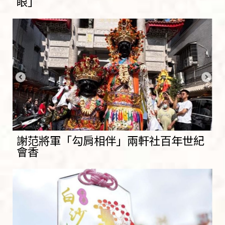
眼」
謝范將軍「勾肩相伴」兩軒社百年世紀
會香