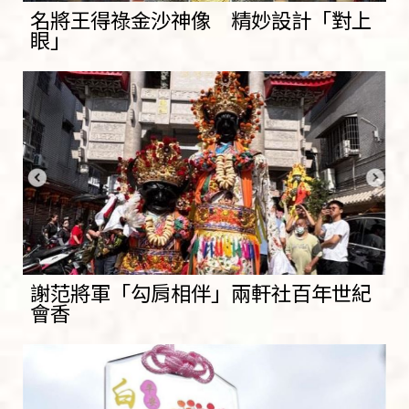
名將王得祿金沙神像 精妙設計「對上
眼」
謝范將軍「勾肩相伴」兩軒社百年世紀
會香