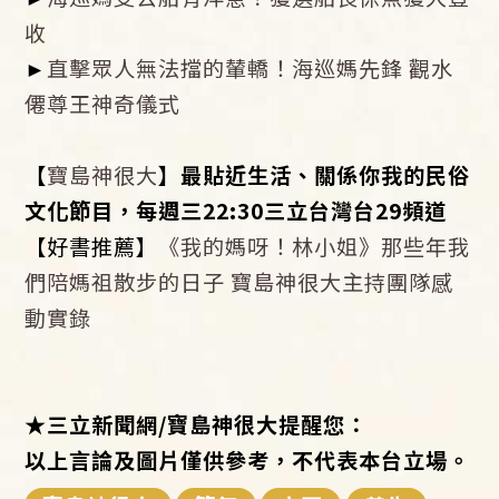
收
►
直擊眾人無法擋的輦轎！海巡媽先鋒 觀水
僊尊王神奇儀式
【
寶島神很大
】最貼近生活、關係你我的民俗
文化節目，每週三22:30三立台灣台29頻道
【好書推薦】
《我的媽呀！林小姐》那些年我
們陪媽祖散步的日子 寶島神很大主持團隊感
動實錄
★
三立新聞網/寶島神很大提醒您：
以上言論及圖片僅供參考，不代表本台立場。