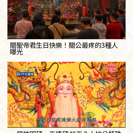
關聖帝君生日快樂！關公最疼的3種人
曝光