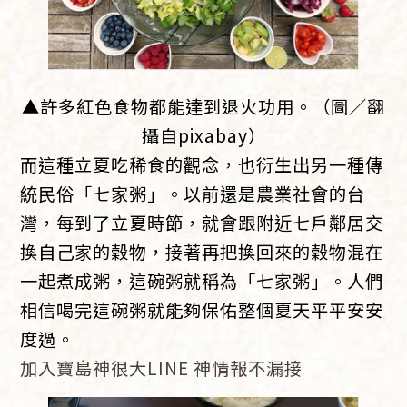
▲許多紅色食物都能達到退火功用。（圖／翻
攝自pixabay）
而這種立夏吃稀食的觀念，也衍生出另一種傳
統民俗「七家粥」。以前還是農業社會的台
灣，每到了立夏時節，就會跟附近七戶鄰居交
換自己家的穀物，接著再把換回來的穀物混在
一起煮成粥，這碗粥就稱為「七家粥」。人們
相信喝完這碗粥就能夠保佑整個夏天平平安安
度過。
加入寶島神很大LINE 神情報不漏接