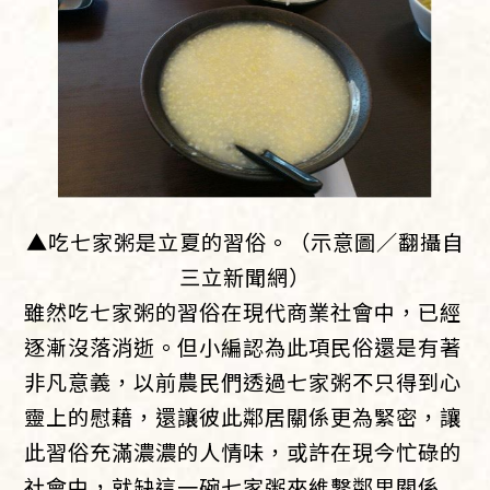
▲吃七家粥是立夏的習俗。（示意圖／翻攝自
三立新聞網）
雖然吃七家粥的習俗在現代商業社會中，已經
逐漸沒落消逝。但小編認為此項民俗還是有著
非凡意義，以前農民們透過七家粥不只得到心
靈上的慰藉，還讓彼此鄰居關係更為緊密，讓
此習俗充滿濃濃的人情味，或許在現今忙碌的
社會中，就缺這一碗七家粥來維繫鄰里關係