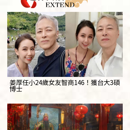
姜厚任小24歲女友智商146！獲台大3碩
博士