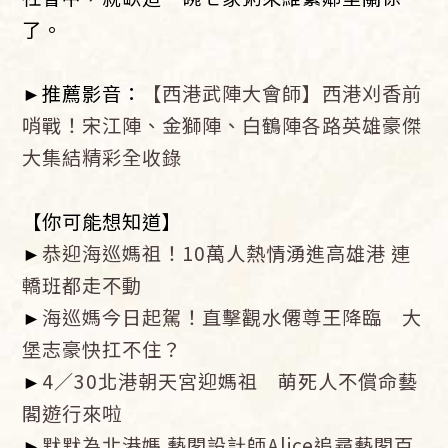
了。
►推薦影音：
【西港武陣大會師】西港刈香前
哨戰！宋江陣、金獅陣、白鶴陣各路英雄豪傑
大集結精彩全收錄
【你可能想知道】
►
恭迎海巡媽祖！10萬人熱情湧進高雄港 連
轎班都走不動
►
海巡媽今日起駕！直擊觀水僊尊王降臨 大
堡志豪快扛不住？
►
4／30北港朝天宮迎媽祖 萌死人不償命藝
閣遊行來啦
►
默默為北港媽 藝閣設計師Alice追尋藝閣百