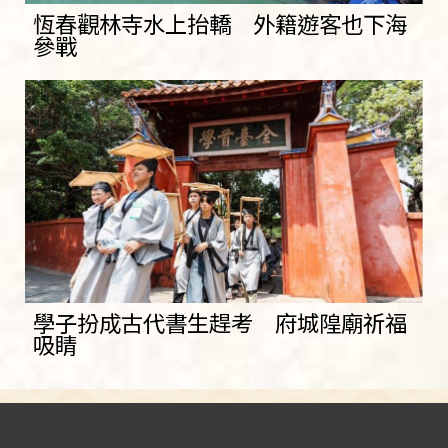
恆春觀林寺水上抬轎 外籍遊客也下海
參戰
學子扮成古代書生趕考 府城隍廟祈福
吸睛