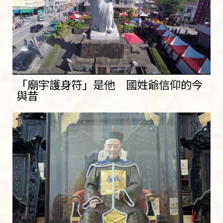
「廟宇護身符」是他 國姓爺信仰的今
與昔