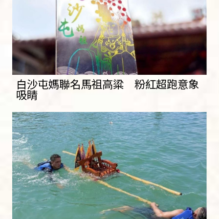
白沙屯媽聯名馬祖高粱 粉紅超跑意象
吸睛