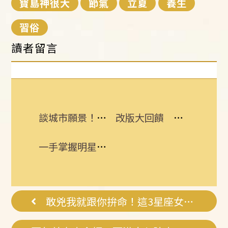
寶島神很大
節氣
立夏
養生
習俗
讀者留言
談城市願景！沈伯洋點出這區「兩個世界」
改版大回饋 熱門3C大獎接力送
一手掌握明星動態 即刻下載娛樂星聞APP
敢兇我就跟你拚命！這3星座女只能哄