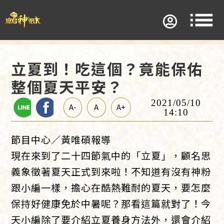
立夏到！吃這個？竟能保佑
整個夏天平安？
2021/05/10
A-
A
A+
14:10
節目中心／黃唯碩報導
現在來到了二十四節氣中的「立夏」，顧名思
義象徵著夏天正式到來啦！不知道有沒有神粉
跟小編一樣，擔心在酷熱難耐的夏天，要怎麼
保持好健康免於中暑呢？那看這篇就對了！今
天小編除了要介紹立夏養身方法外，還會介紹