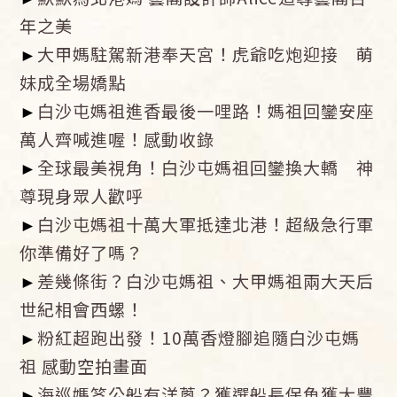
年之美
►
大甲媽駐駕新港奉天宮！虎爺吃炮迎接 萌
妹成全場嬌點
►
白沙屯媽祖進香最後一哩路！媽祖回鑾安座
萬人齊喊進喔！感動收錄
►
全球最美視角！白沙屯媽祖回鑾換大轎 神
尊現身眾人歡呼
►
白沙屯媽祖十萬大軍抵達北港！超級急行軍
你準備好了嗎？
►
差幾條街？白沙屯媽祖、大甲媽祖兩大天后
世紀相會西螺！
►
粉紅超跑出發！10萬香燈腳追隨白沙屯媽
祖 感動空拍畫面
►
海巡媽笅公船有洋蔥？獲選船長保魚獲大豐