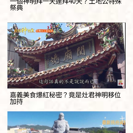
一個神明拜一天連拜40天？土地公特殊
祭典
嘉義美食爆紅秘密？竟是灶君神明移位
加持