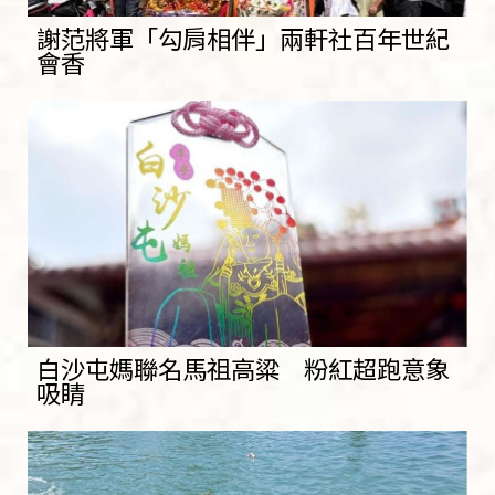
謝范將軍「勾肩相伴」兩軒社百年世紀
會香
白沙屯媽聯名馬祖高粱 粉紅超跑意象
吸睛