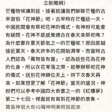
立新聞網）
芒種物候講到這，接著就讓我們聊聊芒種的古
早習俗「花神節」吧。古早時在芒種這一天，
中國民間會有祭祀花神的儀式，有神粉可能會
有疑問，花神不是感覺適合在春天來祭祀嗎？
為什麼要在夏天節氣之一的芒種呢？原因是越
接近夏天，春天許多的花開始凋零，而當時古
人們認為「萬物皆有靈」，認為這些花為花神
的化身，所以在花零落之際，就舉辦祭祀花神
的儀式，送別花神歸位天上，待下次春天再
來。如果想更了解「花神節」當天的盛況，神
粉們可以參考中國四大奇書之一的《紅樓夢》
第二十七回，裡面就有寫到花神節的景象。
寶島神很大有IG囉神明美照追起來