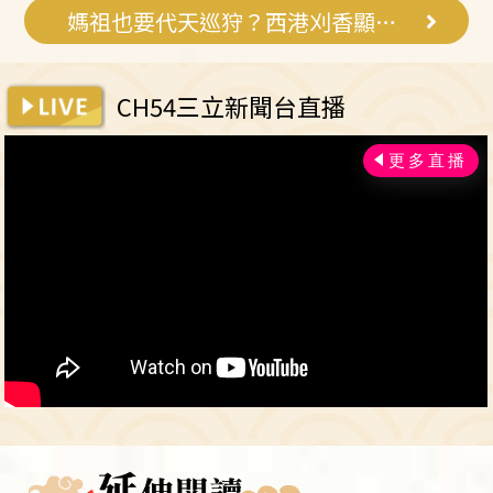
媽祖也要代天巡狩？西港刈香顯神通
CH54三立新聞台直播