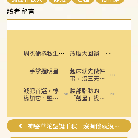
讀者留言
周杰倫捲私生子風波 公司杰威爾發聲了
改版大回饋 熱門3C大獎接力送
一手掌握明星動態 即刻下載娛樂星聞APP
起床就先做件
事，沒三天小
腹就不見了!
減肥首選，檸
腹部脂肪的
肚子一天天變
檬加它，堅持
「剋星」找到
小！
一週，腰細
了，常吃這幾
了，瘦到你懷
物，吃走大肚
疑人生
囊，瘦出...
神醫華陀聖誕千秋 沒有他就沒外科