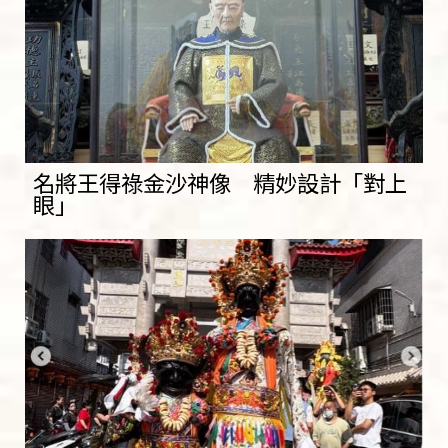
名將王得祿金沙神像 精妙設計「對上
眼」