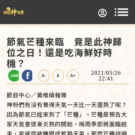
節氣芒種來臨 竟是此神歸
位之日！還是吃海鮮好時
機？
2021/05/26
A-
A
A+
22:41
節目中心／黃唯碩報導
神粉們有沒有覺得天氣一天比一天還熱了呢？
因為節氣已經來到了「芒種」。芒種是預告大
家天氣會逐漸炎熱的開始，梅雨季即將面臨結
束，氣候即將轉變成乾熱天氣。那麼芒種詳細