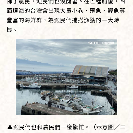
除了農民，漁民們也沒閒著。在芒種前後，四
面環海的台灣會出現大量小卷、飛魚、鰹魚等
豐富的海鮮群，為漁民們捕撈漁獲的一大時
機。
▲漁民們也和農民們一樣繁忙。（示意圖／三