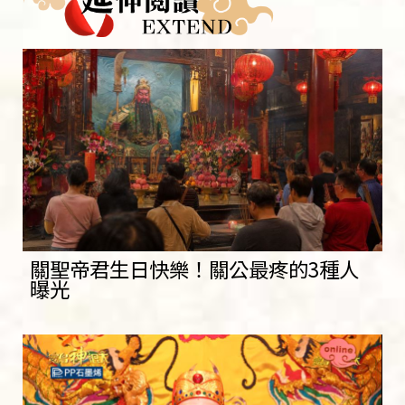
關聖帝君生日快樂！關公最疼的3種人
曝光