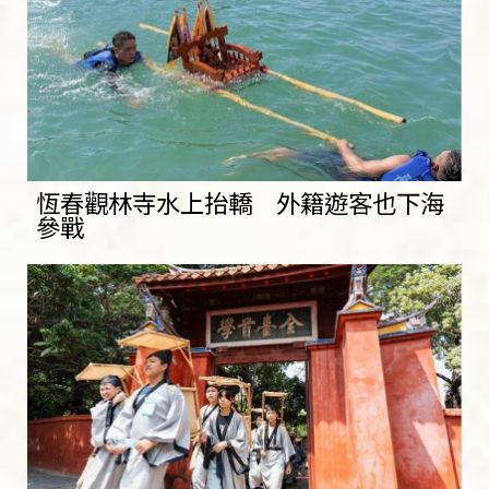
恆春觀林寺水上抬轎 外籍遊客也下海
參戰