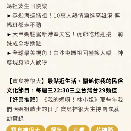
媽祖婆生日快樂
►
恭迎海巡媽祖！10萬人熱情湧進高雄港 連
轎班都走不動
►
大甲媽駐駕新港奉天宮！虎爺吃炮迎接 萌
妹成全場嬌點
►
全球最美視角！白沙屯媽祖回鑾換大轎 神
尊現身眾人歡呼
【
寶島神很大
】最貼近生活、關係你我的民俗
文化節目，每週三22:30三立台灣台29頻道
【好書推薦】
《我的媽呀！林小姐》那些年我
們陪媽祖散步的日子 寶島神很大主持團隊感
動實錄
寶島神很大
節氣
芒種
花神節