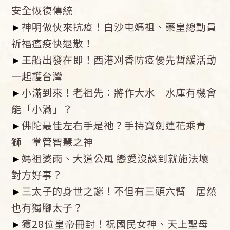
安全恢復傳統
►
神明做伙來抗疫！白沙屯媽祖、藥皇總動員
祈福瘟疫快退散！
►
王船出發在即！西港刈香防疫優先暫緩活動
一起護台灣
►
小滿到來！老祖先：將作大水 水庫有機會
能「小滿」？
►
佛陀最佳左右手是祂？手持寶劍蓮花乘青
獅 掌管智慧之神
►
媽祖婆雨、大道公風 戀愛沒談到就施法壞
對方好事？
►
三太子的身世之謎！不但有三頭六臂 居然
也有獨腳太子？
►
獲28位皇帝冊封！祝國民女神、天上聖母