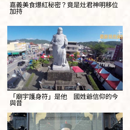
嘉義美食爆紅秘密？竟是灶君神明移位
加持
「廟宇護身符」是他 國姓爺信仰的今
與昔