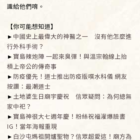
識給他們唷。
【你可能想知道】
►
中國史上最偉大的神醫之一 沒有他怎麼進
行外科手術？
►
寶島辣炮陣 一起來臭彈！與溫宗翰線上抬
槓上帝公的傳奇事
►
防疫優先！道士推出防疫版噀水科儀 網友
按讚：最潮道士
►
土地婆生日廟宇慶祝 信眾疑問：為何總無
家中祀？
►
寶島神很大七週年慶！粉絲祝福灌爆臉書
IG！當年海報重現
►
白沙屯媽祖開爐聖物？信眾超愛這！廟方為