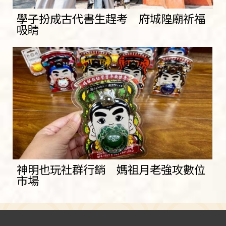
學子扮成古代書生趕考 府城隍廟祈福
吸睛
神明也玩社群行銷 媽祖月老強攻數位
市場