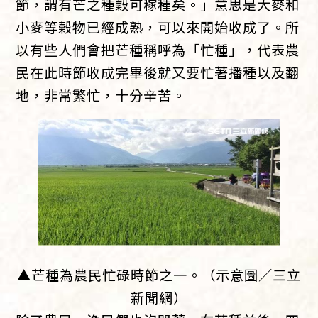
節，謂有芒之種穀可稼種矣。」意思是大麥和
小麥等榖物已經成熟，可以來開始收成了。所
以有些人們會把芒種稱呼為「忙種」，代表農
民在此時節收成完畢後就又要忙著播種以及翻
地，非常繁忙，十分辛苦。
▲芒種為農民忙碌時節之一。（示意圖／三立
新聞網）