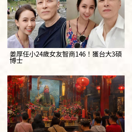
姜厚任小24歲女友智商146！獲台大3碩
博士