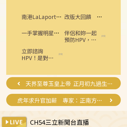
南港LaLaport鷹架倒塌！北市開罰30萬
改版大回饋 熱門3C大獎接力送
一手掌握明星動態 即刻下載娛樂星聞APP
伴侶和妳一起
預防HPV，才
有資格說愛
立即諮詢
妳！
HPV！是對自
己健康最好的
投資，把握現
在不嫌晚...
天界至尊玉皇上帝 正月初九過生日
虎年求升官加薪 專家：正南方放1物
CH54三立新聞台直播