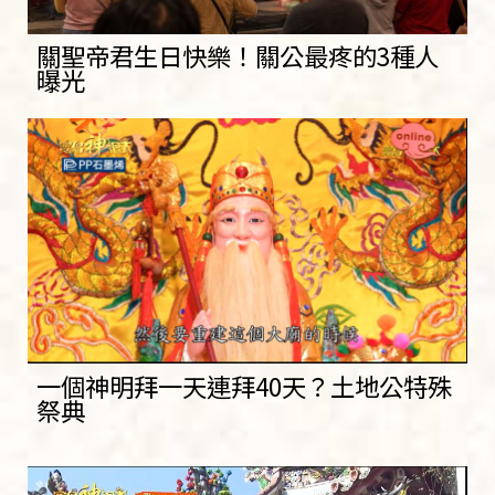
關聖帝君生日快樂！關公最疼的3種人
曝光
一個神明拜一天連拜40天？土地公特殊
祭典