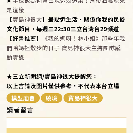
►
年夜飯為何常出現這幾道菜？背後涵義原來
是這樣
【
寶島神很大
】最貼近生活、關係你我的民俗
文化節目，每週三22:30三立台灣台29頻道
【好書推薦】
《我的媽呀！林小姐》那些年我
們陪媽祖散步的日子 寶島神很大主持團隊感
動實錄
★
三立新聞網/寶島神很大提醒您：
以上言論及圖片僅供參考，不代表本台立場
模型廟會
繞境
寶島神很大
讀者留言