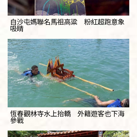
白沙屯媽聯名馬祖高粱 粉紅超跑意象
吸睛
恆春觀林寺水上抬轎 外籍遊客也下海
參戰