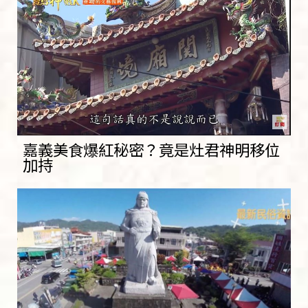
嘉義美食爆紅秘密？竟是灶君神明移位
加持