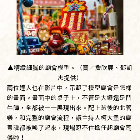
▲精緻細膩的廟會模型。（圖／詹欣展、鄧凱
杰提供）
兩位達人也在影片中，示範了模型廟會是怎樣
的畫面。畫面中的桌子上，不管是大鑼還是鬥
牛陣，全都被一一展現出來。配上背後的北管
樂，和完整的廟會流程，讓主持人柯大堡的廟
青魂都被喚了起來，現場忍不住擔任起廟會司
儀啦！