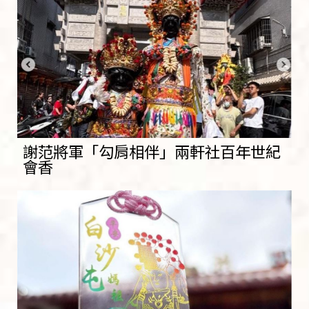
謝范將軍「勾肩相伴」兩軒社百年世紀
會香