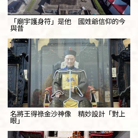
「廟宇護身符」是他 國姓爺信仰的今
與昔
名將王得祿金沙神像 精妙設計「對上
眼」