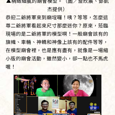
▲精緻細膩的廟會模型。（圖／詹欣展、鄧凱
杰提供）
恭迎二爺將軍來到廟埕囉！咦？等等，怎麼這
尊二爺將軍看起來尺寸那麼迷你？原來，蒞臨
現場的是二爺將軍的模型啊！一般廟會該有的
旗幟、車輛、神轎和神像上該有的配件等等，
在模型廟會裡，也是應有盡有，就像是一場縮
小版的廟會活動，雖然變小，卻一點也不馬虎
喔！