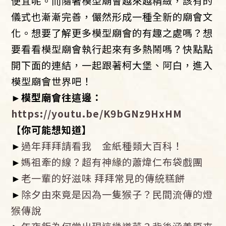
便宜呢。而隨著模型廟會越來越精緻，該有的
儀式也漸漸完善，儼然形成一種全新的廟會文
化。想要了解更多模型廟會的有趣之處嗎？想
要看看模型廟會執行起來有多熱鬧嗎？快點點
開下面的連結，一起跟著柯大堡、阿白，進入
模型廟會世界吧！
►模型廟會往這邊：
https://youtu.be/K9bGNz9HxHM
【你可能想知道】
►
過年拜拜請看我 金紙種類大百科！
►
媽祖牽的線？超有神緣的蕭煒仁布袋戲團
►
老一輩的好滋味 拜拜常見的傳統糕餅
►
除夕由來竟是因為一隻猴子？民間流傳的燈
猴傳說