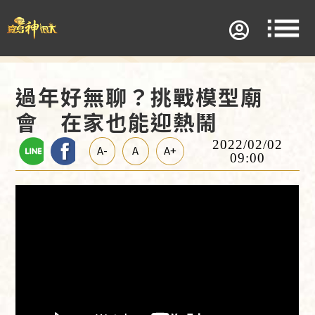
過年好無聊？挑戰模型廟
會 在家也能迎熱鬧
2022/02/02
A-
A
A+
09:00