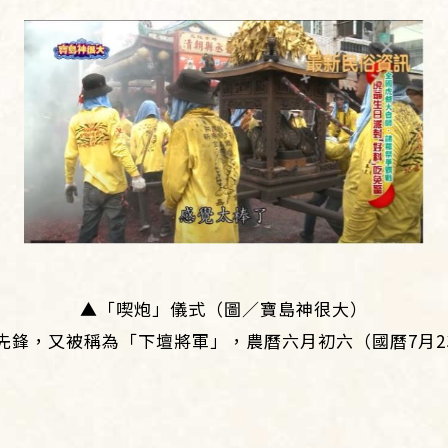
▲「喫炮」儀式（圖／寶島神很大）
先鋒，又被稱為「下壇將軍」，農曆六月初六（國曆7月2