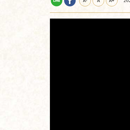
A-
A
A+
20