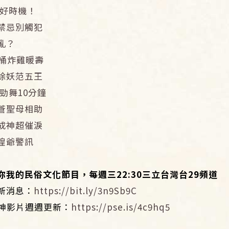
愛好時機！
禁忌別觸犯
亂？
桶炸雞暖壽
除妖范五王
勁舞10分鐘
蒼聖母相助
成神超催淚
隍爺警訊
你我的民俗文化節目，每週三
22:30
三立台灣台
29
頻道
新消息：
https://bit.ly/3n9Sb9C
！神影片週週更新：
https://pse.is/4c9hq5