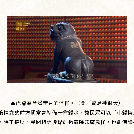
▲虎爺為台灣常見的信仰。（圖／寶島神很大）
爺神龕的前方通常會準備一盆錢水，讓民眾可以「小錢換
。除了招財，民間相信虎爺能夠驅除妖魔鬼怪，也能保護