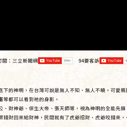
訂閱：
三立新聞網
94要客訴
底下的神明，在台灣可說是無人不知、無人不曉。可愛親
畫等都可以看到祂的身影。
公、財神爺、保生大帝、張天師等，視為神明的全能先鋒
幣錢財回來給財神，民間就有了虎爺招財、虎爺咬錢來，