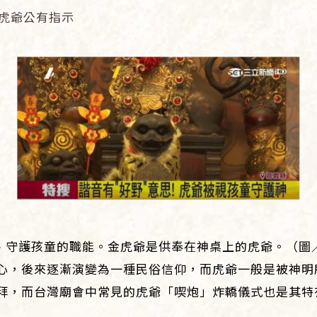
是虎爺公有指示
、守護孩童的職能。金虎爺是供奉在神桌上的虎爺。（圖
心，後來逐漸演變為一種民俗信仰，而虎爺一般是被神明
拜，而台灣廟會中常見的虎爺「喫炮」炸轎儀式也是其特