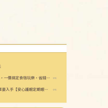
送
，一價搞定食宿玩樂，省錢更
保單要入手【安心護眼定期眼睛