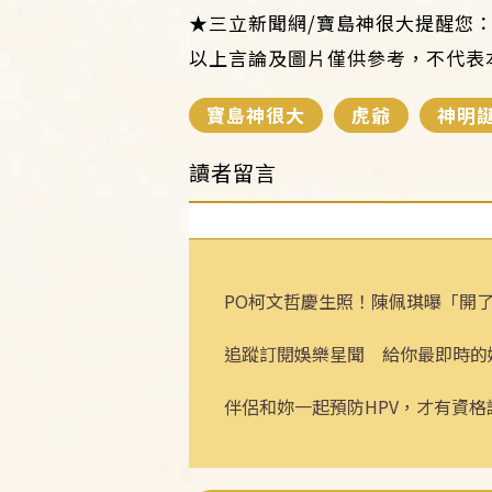
★三立新聞網/寶島神很大提醒您
以上言論及圖片僅供參考，不代表
寶島神很大
虎爺
神明
讀者留言
PO柯文哲慶生照！陳佩琪曝「開
追蹤訂閱娛樂星聞 給你最即時的
伴侶和妳一起預防HPV，才有資格