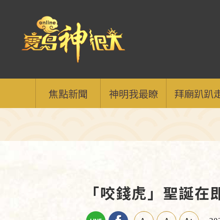
焦點新聞
神明我最瞭
拜廟趴趴
「咬錢虎」聖誕在