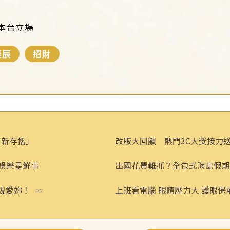
：
本台立場
誕辰
招財
了新存摺」
改版大回饋 熱門3C大獎接力
娛樂星鮮事
出國花費難抓？全包式海島假期
省心！
說愛妳！
上班看電腦 眼睛壓力大 護眼
險】