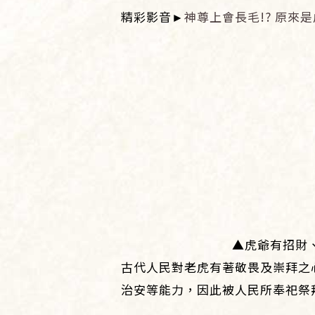
精彩影音►
神尊上會長毛!? 原來
▲虎爺有招財
古代人民對老虎有著敬畏及崇拜之
治安等能力，因此被人民所奉祀祭