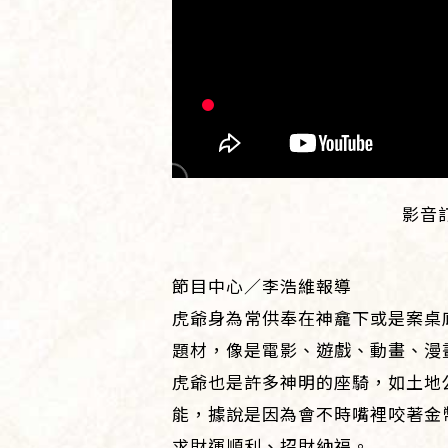
影音
節目中心／李浩維報導
虎爺身為常供奉在神龕下或是案桌
題材，像是電影、遊戲、動畫、漫
虎爺也是許多神明的座騎，如土地
能，據說是因為會不時嘴裡咬著金
求財運順利、招財納福。