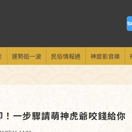
走
運勢追一波
民俗情報通
神麼影音庫
即！一步驟請萌神虎爺咬錢給你