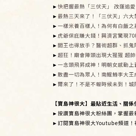
►
快把握最熱「三伏天」 改運追
►
最熱三天來了！「三伏天」六大
►
一樣米養百樣人！為何有白飯之
►
虎爺保庇賺大錢！興濟宮驚現70
►
閻王也得放手？醫術超群、抓鬼
►
超狂！廟會陣頭出現大猩猩 超帥
►
一念頭飛昇成神！明朝女感動上
►
散盡一切為眾人！南鯤鯓李大王
►
爾來了！不是不報時候未到！城
【寶島神很大】最貼近生活、關係
►按讚寶島神很大粉絲團，掌握最
►訂閱寶島神很大Youtube頻道