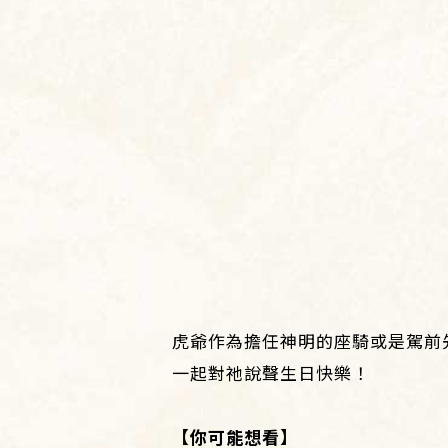
虎爺作為擔任神明的座騎或是駕前
一起對祂說聲生日快樂！
【你可能想看】