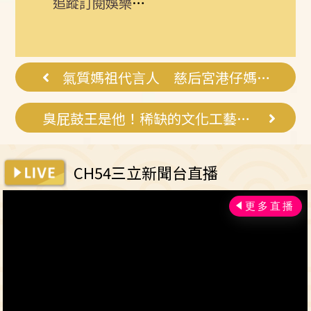
追蹤訂閱娛樂星聞 給你最即時的娛樂星鮮事
氣質媽祖代言人 慈后宮港仔媽的美麗乩身
臭屁鼓王是他！稀缺的文化工藝師黃呈豐
CH54三立新聞台直播