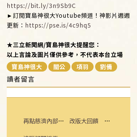
https://bit.ly/3n9Sb9C
►訂閱寶島神很大Youtube頻道！神影片週週
更新：
https://pse.is/4c9hq5
★三立新聞網/寶島神很大提醒您：
以上言論及圖片僅供參考，不代表本台立場
寶島神很大
關公
項羽
劉備
讀者留言
再點慈濟內部信疑點！學者：高層嚴重失職
改版大回饋 熱門3C大獎接力送