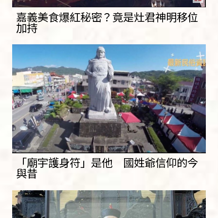
嘉義美食爆紅秘密？竟是灶君神明移位
加持
「廟宇護身符」是他 國姓爺信仰的今
與昔