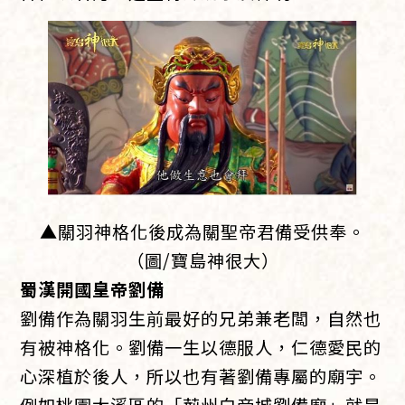
▲關羽神格化後成為關聖帝君備受供奉。
（圖/寶島神很大）
蜀漢開國皇帝劉備
劉備作為關羽生前最好的兄弟兼老闆，自然也
有被神格化。劉備一生以德服人，仁德愛民的
心深植於後人，所以也有著劉備專屬的廟宇。
例如桃園大溪區的「荊州白帝城劉備廟」就是