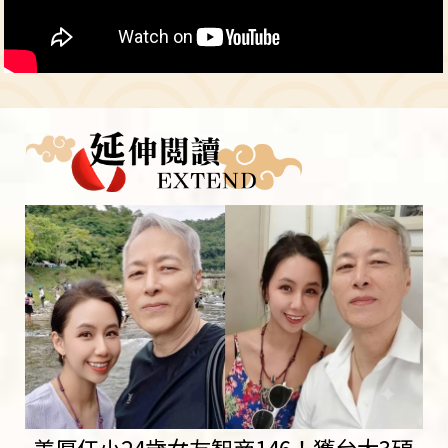
姜厚任小24歲女友智商146！獲台大3碩