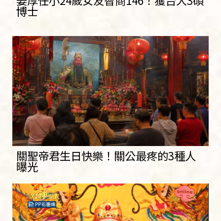
博士
關聖帝君生日快樂！關公最疼的3種人
曝光