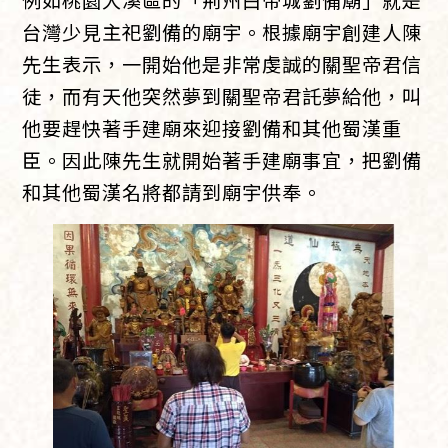
台灣少見主祀劉備的廟宇。根據廟宇創建人陳
先生表示，一開始他是非常虔誠的關聖帝君信
徒，而有天他突然夢到關聖帝君託夢給他，叫
他要趕快著手建廟來迎接劉備和其他蜀漢重
臣。因此陳先生就開始著手建廟事宜，把劉備
和其他蜀漢名將都請到廟宇供奉。