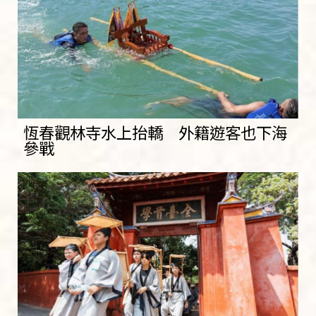
恆春觀林寺水上抬轎 外籍遊客也下海
參戰