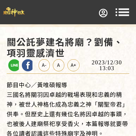
關公託夢建名將廟？劉備、
項羽靈感濟世
2023/12/30
A-
A
A+
13:03
節目中心／黃唯碩報導
三國名將關羽因卓越的戰場表現和忠義的精
神，被世人神格化成為忠義之神「關聖帝君」
供奉。但歷史上還有幾位名將因卓越的事蹟，
也被後人建廟祭祀享受香火，本篇報導就要帶
各位讀者認識這些特殊廟宇及神明。