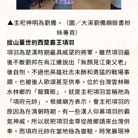
▲主祀神明為劉備。（圖／大溪劉備廟臉書粉
絲專頁）
拔山蓋世的西楚霸王項羽
項羽為楚漢時期最具威望的將軍，雖然項羽最
後不敵劉邦在烏江邊說出「無顏見江東父老」
後自刎，不過他英雄壯志未酬和勇猛的戰場事
蹟，也被後人歌頌甚至供奉。位於台灣雲林縣
水林鄉的「龍寶殿」，就是主祀項羽並稱祂為
「項府元帥」。根據廟方表示，會主祀項羽的
原因為在清朝時期，有一些漢人仰慕項羽的霸
氣神威，所以就把項羽金尊從故鄉請來台灣供
奉。而項府元帥在當地極為靈驗，時常展現神