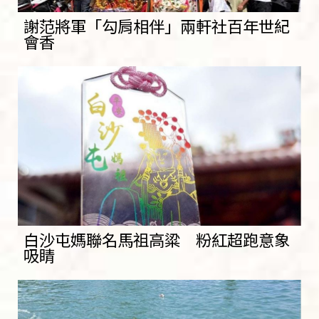
謝范將軍「勾肩相伴」兩軒社百年世紀
會香
白沙屯媽聯名馬祖高粱 粉紅超跑意象
吸睛