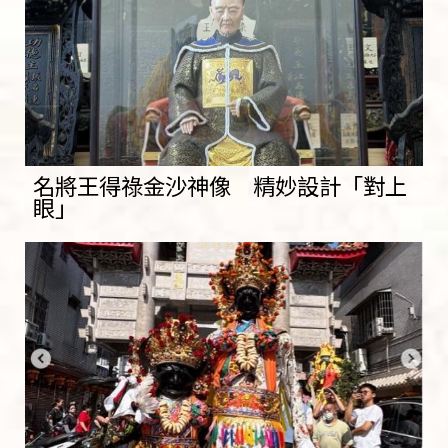
名將王得祿金沙神像 精妙設計「對上
眼」