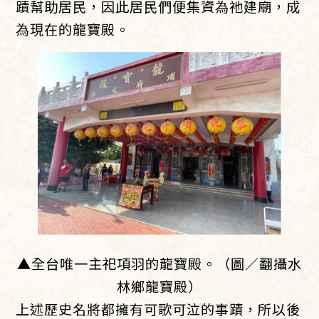
蹟幫助居民，因此居民們便集資為祂建廟，成
為現在的龍寶殿。
▲全台唯一主祀項羽的龍寶殿。（圖／翻攝水
林鄉龍寶殿）
上述歷史名將都擁有可歌可泣的事蹟，所以後