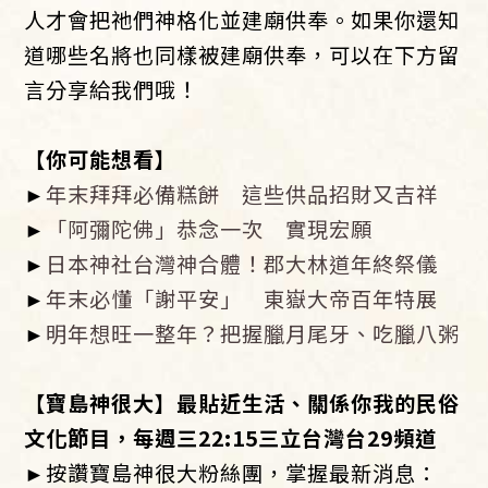
人才會把祂們神格化並建廟供奉。如果你還知
道哪些名將也同樣被建廟供奉，可以在下方留
言分享給我們哦！
【你可能想看】
►
年末拜拜必備糕餅 這些供品招財又吉祥
►
「阿彌陀佛」恭念一次 實現宏願
►
日本神社台灣神合體！郡大林道年終祭儀
►
年末必懂「謝平安」 東嶽大帝百年特展
►
明年想旺一整年？把握臘月尾牙、吃臘八粥
【寶島神很大】最貼近生活、關係你我的民俗
文化節目，每週三22:15三立台灣台29頻道
►按讚寶島神很大粉絲團，掌握最新消息：