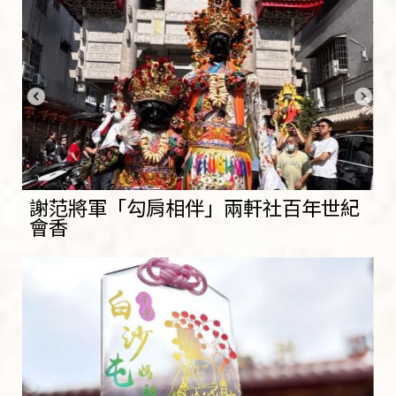
謝范將軍「勾肩相伴」兩軒社百年世紀
會香