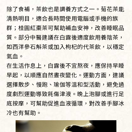
除了食補，茶飲也是調養方式之一。菊花茶能
清熱明目，適合長時間使用電腦或手機的族
群；桂圓紅棗茶可幫助補血安神，改善睡眠品
質。部分中醫建議在白露後適度飲用養陰茶，
如西洋參石斛茶或加入枸杞的代茶飲，以穩定
氣血。
在生活作息上，白露後不宜熬夜，應保持早睡
早起，以順應自然晝夜變化。運動方面，建議
選擇散步、慢跑、瑜伽等溫和型活動，避免過
度劇烈運動導致耗傷津液。晚上泡腳或進行足
底按摩，可幫助促進血液循環，對改善手腳冰
冷也有幫助。