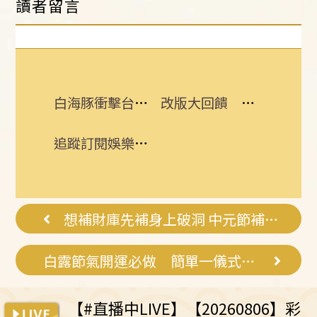
讀者留言
白海豚衝擊台日飛航 星宇宣布10班機異動
改版大回饋 熱門3C大獎接力送
追蹤訂閱娛樂星聞 給你最即時的娛樂星鮮事
想補財庫先補身上破洞 中元節補財庫大法
白露節氣開運必做 簡單一儀式好運跟隨
【#直播中LIVE】【20260806】彩