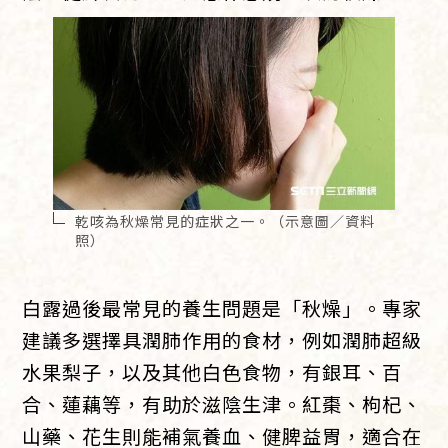
乾咳為秋燥常見的症狀之一。（示意圖／資料
照）
白露過後最常見的養生問題是「秋燥」。專家
建議多選擇具潤肺作用的食材，例如潤肺超級
水果梨子，以及其他白色食物，有銀耳、百
合、蓮藕等，有助於滋陰生津。紅棗、枸杞、
山藥、花生則能補氣養血、健脾益胃，適合在