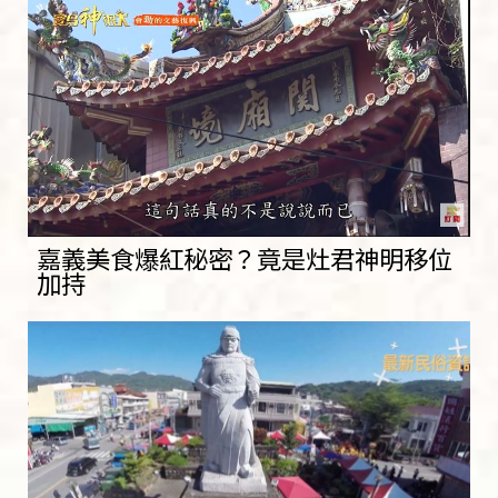
嘉義美食爆紅秘密？竟是灶君神明移位
加持