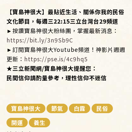
【寶島神很大】最貼近生活、關係你我的民俗
文化節目，每週三22:15三立台灣台29頻道
►按讚寶島神很大粉絲團，掌握最新消息：
https://bit.ly/3n9Sb9C
►訂閱寶島神很大Youtube頻道！神影片週週
更新：
https://pse.is/4c9hq5
★三立新聞網/寶島神很大提醒您：
民間信仰請酌量參考，理性信仰不迷信
寶島神很大
節氣
白露
民俗
開運
養生