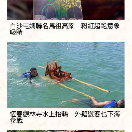
白沙屯媽聯名馬祖高粱 粉紅超跑意象
吸睛
恆春觀林寺水上抬轎 外籍遊客也下海
參戰