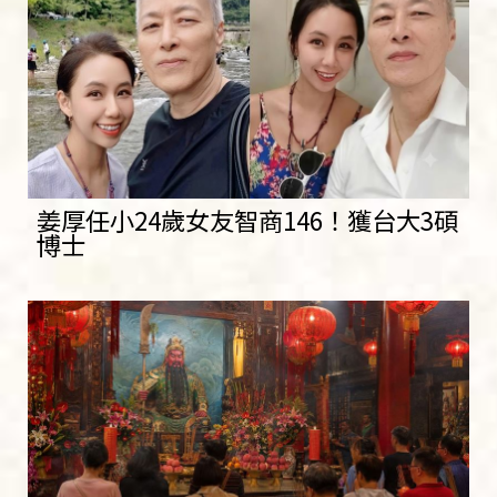
姜厚任小24歲女友智商146！獲台大3碩
博士