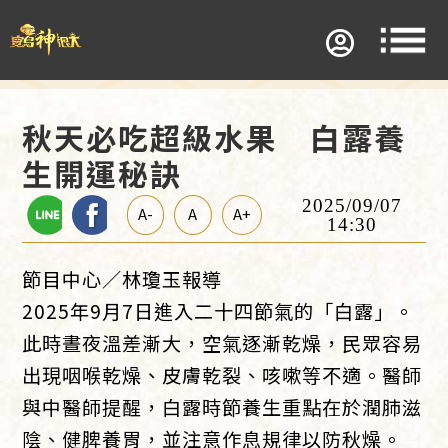
秋天必吃超級水果 白露養
生開運秘訣
2025/09/07
A-
A
A+
14:30
節目中心／林瓊玉報導
2025年9月7日進入二十四節氣的「白露」。
此時晝夜溫差漸大，空氣逐漸乾燥，民眾容易
出現咽喉乾燥、皮膚乾裂、咳嗽等不適。醫師
與中醫師提醒，白露時節養生重點在於潤肺滋
陰、健脾養胃，並注意作息規律以防秋燥。