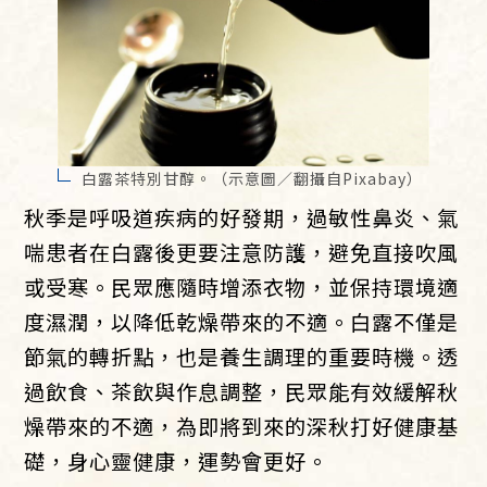
白露茶特別甘醇。（示意圖／翻攝自Pixabay）
秋季是呼吸道疾病的好發期，過敏性鼻炎、氣
喘患者在白露後更要注意防護，避免直接吹風
或受寒。民眾應隨時增添衣物，並保持環境適
度濕潤，以降低乾燥帶來的不適。白露不僅是
節氣的轉折點，也是養生調理的重要時機。透
過飲食、茶飲與作息調整，民眾能有效緩解秋
燥帶來的不適，為即將到來的深秋打好健康基
礎，身心靈健康，運勢會更好。