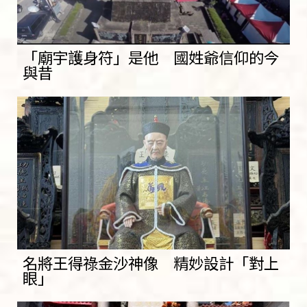
「廟宇護身符」是他 國姓爺信仰的今
與昔
名將王得祿金沙神像 精妙設計「對上
眼」