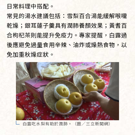
日常料理中搭配。
常見的湯水建議包括：雪梨百合湯能緩解喉嚨
乾燥；銀耳蓮子羹具有潤肺養顏效果；黃耆百
合枸杞茶則能提升免疫力。專家提醒，白露過
後應避免過量食用辛辣、油炸或燥熱食物，以
免加重秋燥症狀。
白露吃水梨有助於潤肺。（圖／三立新聞網）