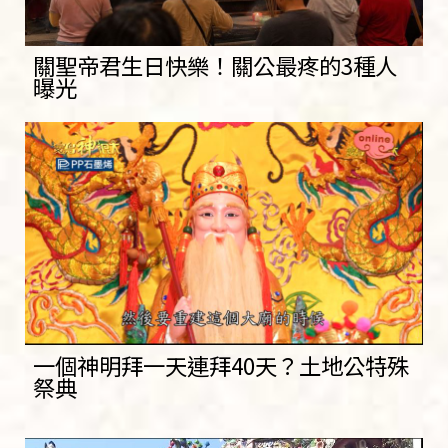
關聖帝君生日快樂！關公最疼的3種人
曝光
一個神明拜一天連拜40天？土地公特殊
祭典