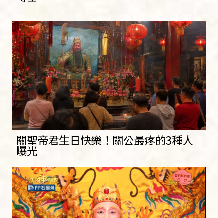
關聖帝君生日快樂！關公最疼的3種人
曝光