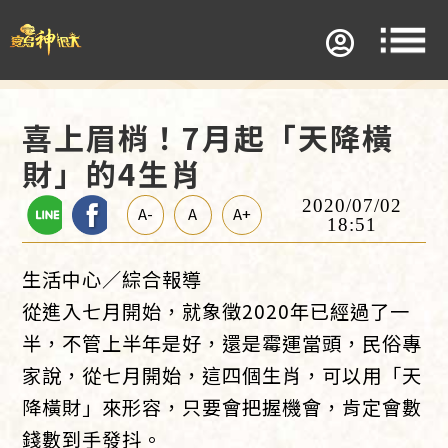
喜上眉梢！7月起「天降橫
財」的4生肖
2020/07/02
A-
A
A+
18:51
生活中心／綜合報導
從進入七月開始，就象徵2020年已經過了一
半，不管上半年是好，還是霉運當頭，民俗專
家說，從七月開始，這四個生肖，可以用「天
降橫財」來形容，只要會把握機會，肯定會數
錢數到手發抖。