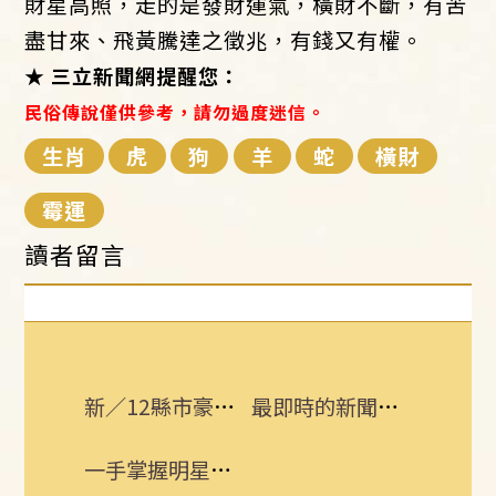
財星高照，走的是發財運氣，橫財不斷，有苦
盡甘來、飛黃騰達之徵兆，有錢又有權。
★ 三立新聞網提醒您：
民俗傳說僅供參考，請勿過度迷信。
生肖
虎
狗
羊
蛇
橫財
霉運
讀者留言
新／12縣市豪、大雨炸到入夜 3地區大豪雨
最即時的新聞話題 追蹤訂閱三立新聞網
一手掌握明星動態 即刻下載娛樂星聞APP