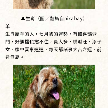
▲生肖（圖／翻攝自pixabay）
羊
生肖屬羊的人，七月初的運勢，有如喜鵲登
門，好運擋也擋不住，貴人多，橫財旺、添子
女，家中喜事連連，每天都諸事大吉之運，前
途無憂。