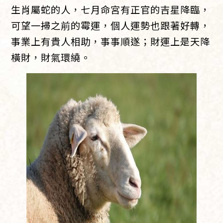
生肖屬蛇的人，七月命宮有正官的吉星降臨，
可望一掃之前的霉運，個人運勢也跟著好轉，
事業上有貴人相助，事事順遂；財運上是天降
橫財，財氣環繞。