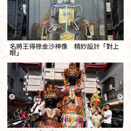
名將王得祿金沙神像 精妙設計「對上
眼」