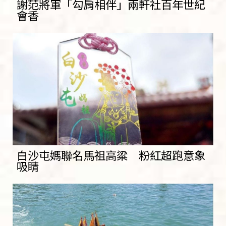
謝范將軍「勾肩相伴」兩軒社百年世紀
會香
白沙屯媽聯名馬祖高粱 粉紅超跑意象
吸睛