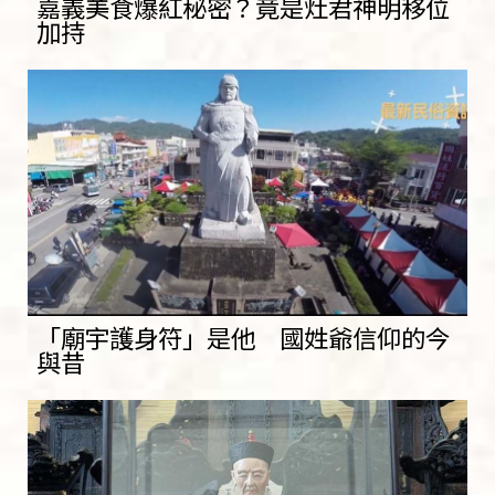
嘉義美食爆紅秘密？竟是灶君神明移位
加持
「廟宇護身符」是他 國姓爺信仰的今
與昔