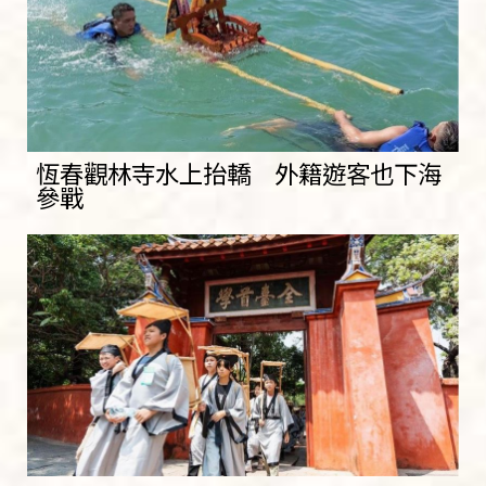
恆春觀林寺水上抬轎 外籍遊客也下海
參戰