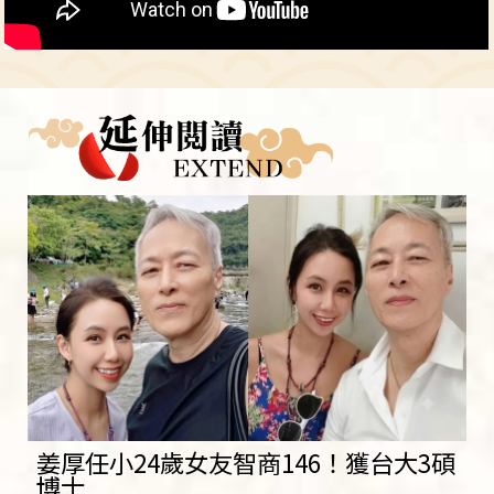
姜厚任小24歲女友智商146！獲台大3碩
博士