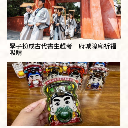
學子扮成古代書生趕考 府城隍廟祈福
吸睛