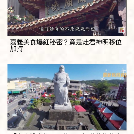
嘉義美食爆紅秘密？竟是灶君神明移位
加持