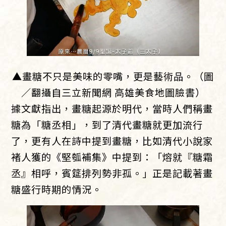
▲畫糖不只是美味的零嘴，更是藝術品。（圖
／翻攝自三立新聞網 高雄美食地圖臉書）
據文獻指出，畫糖起源於明代，當時人們稱畫
糖為「糖丞相」，到了清代畫糖就更加流行
了，更有人在詩中提到畫糖，比如清代小說家
褚人獲的《堅瓠補集》中提到：「熔就『糖霜
丞』相呼，賓筵排列勢非孤。」正是記載著畫
糖盛行時期的情況。