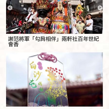
謝范將軍「勾肩相伴」兩軒社百年世紀
會香