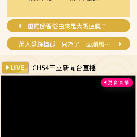
疑人生
了，常吃這幾
己健康最好的
物，吃走大肚
投資，把握現
囊，瘦出...
在不嫌晚...
重陽節習俗由來是大戰瘟魔？
萬人爭鋒搶孤 只為了一面順風旗？！
CH54三立新聞台直播