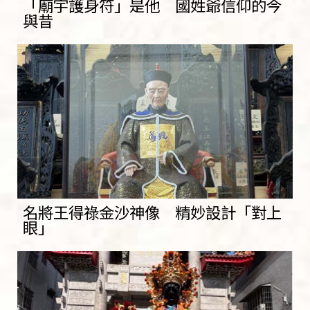
「廟宇護身符」是他 國姓爺信仰的今
與昔
名將王得祿金沙神像 精妙設計「對上
眼」