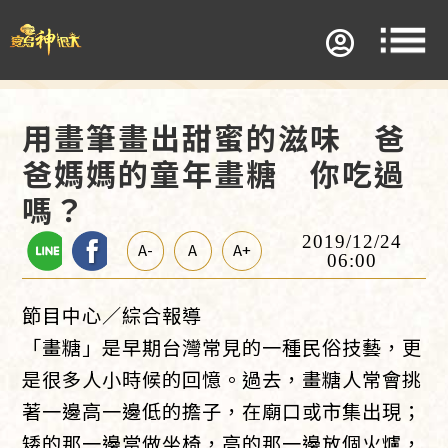
用畫筆畫出甜蜜的滋味 爸
爸媽媽的童年畫糖 你吃過
嗎？
2019/12/24
A-
A
A+
06:00
節目中心／綜合報導
「畫糖」是早期台灣常見的一種民俗技藝，更
是很多人小時候的回憶。過去，畫糖人常會挑
著一邊高一邊低的擔子，在廟口或市集出現；
矮的那一邊當做坐椅，高的那一邊放個火爐，