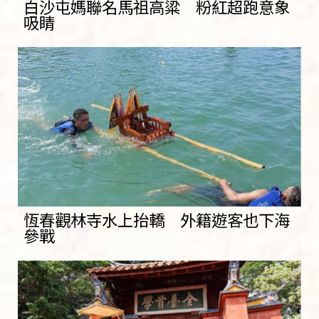
白沙屯媽聯名馬祖高粱 粉紅超跑意象
吸睛
恆春觀林寺水上抬轎 外籍遊客也下海
參戰