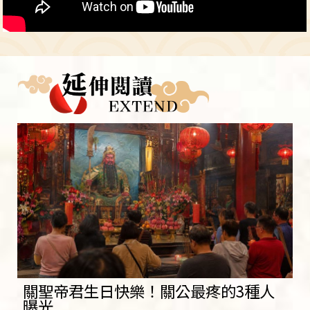
關聖帝君生日快樂！關公最疼的3種人
曝光