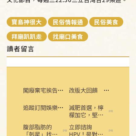
寶島神很大
民俗情報通
民俗美食
拜廟趴趴走
找廟口美食
讀者留言
闖廢棄宅挨告！晚安小雞開庭：想重新做人
改版大回饋 熱門3C大獎接力送
追蹤訂閱娛樂星聞 給你最即時的娛樂星鮮事
減肥首選，檸
檬加它，堅持
一週，腰細
腹部脂肪的
立即諮詢
了，瘦到你懷
「剋星」找到
HPV！是對自